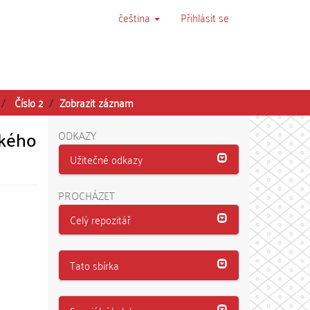
čeština
Přihlásit se
Číslo 2
Zobrazit záznam
ckého
ODKAZY
Užitečné odkazy
PROCHÁZET
Celý repozitář
Tato sbírka