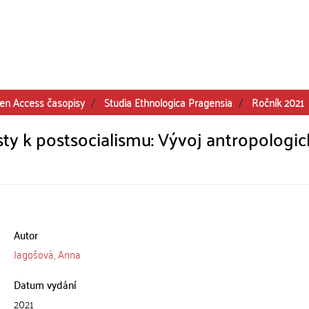
en Access časopisy
Studia Ethnologica Pragensia
Ročník 2021
sty k postsocialismu: Vývoj antropologi
Autor
Jagošová, Anna
Datum vydání
2021