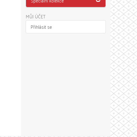
Speciální kolekce
MŮJ ÚČET
Přihlásit se