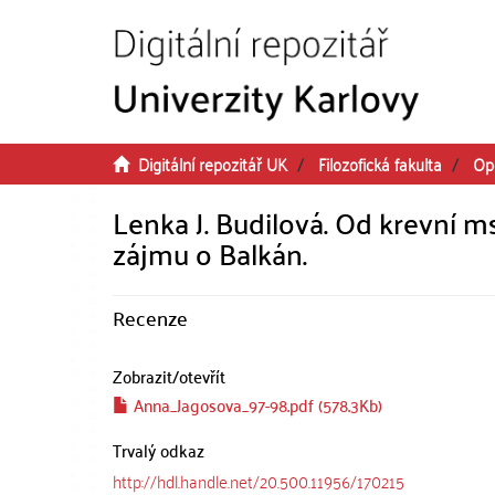
Přeskočit na obsah
Digitální repozitář UK
Filozofická fakulta
Op
Lenka J. Budilová. Od krevní m
zájmu o Balkán.
Recenze
Zobrazit/
otevřít
Anna_Jagosova_97-98.pdf (578.3Kb)
Trvalý odkaz
http://hdl.handle.net/20.500.11956/170215