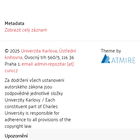
Metadata
Zobrazit celý záznam
© 2025
Univerzita Karlova
,
Ústřední
Theme by
knihovna
, Ovocný trh 560/5, 116 36
Praha 1;
email: admin-repozitar [at]
cuni.cz
Za dodržení všech ustanovení
autorského zákona jsou
zodpovědné jednotlivé složky
Univerzity Karlovy. / Each
constituent part of Charles
University is responsible for
adherence to all provisions of the
copyright law.
Upozornění / Notice:
Získané