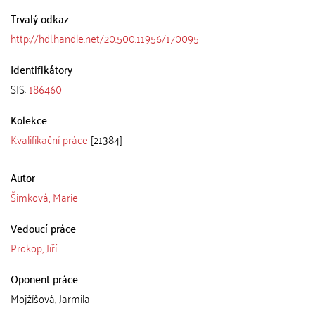
Trvalý odkaz
http://hdl.handle.net/20.500.11956/170095
Identifikátory
SIS:
186460
Kolekce
Kvalifikační práce
[21384]
Autor
Šimková, Marie
Vedoucí práce
Prokop, Jiří
Oponent práce
Mojžíšová, Jarmila