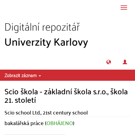
Přeskočit na obsah
Přepn
navig
Zobrazit záznam
Scio škola - základní škola s.r.o., škola
21. století
Scio school Ltd., 21st century school
bakalářská práce (
OBHÁJENO
)