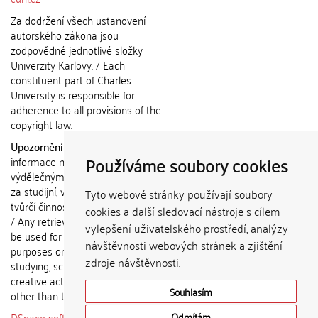
Za dodržení všech ustanovení
autorského zákona jsou
zodpovědné jednotlivé složky
Univerzity Karlovy. / Each
constituent part of Charles
University is responsible for
adherence to all provisions of the
copyright law.
Upozornění / Notice:
Získané
Používáme soubory cookies
informace nemohou být použity k
výdělečným účelům nebo vydávány
za studijní, vědeckou nebo jinou
Tyto webové stránky používají soubory
tvůrčí činnost jiné osoby než autora.
cookies a další sledovací nástroje s cílem
/ Any retrieved information shall not
vylepšení uživatelského prostředí, analýzy
be used for any commercial
návštěvnosti webových stránek a zjištění
purposes or claimed as results of
zdroje návštěvnosti.
studying, scientific or any other
creative activities of any person
Souhlasím
other than the author.
DSpace software
copyright © 2002-
Odmítám