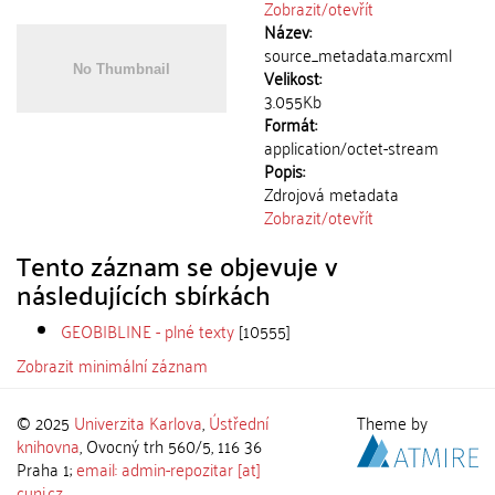
Zobrazit/
otevřít
Název:
source_metadata.marcxml
Velikost:
3.055Kb
Formát:
application/octet-stream
Popis:
Zdrojová metadata
Zobrazit/
otevřít
Tento záznam se objevuje v
následujících sbírkách
GEOBIBLINE - plné texty
[10555]
Zobrazit minimální záznam
© 2025
Univerzita Karlova
,
Ústřední
Theme by
knihovna
, Ovocný trh 560/5, 116 36
Praha 1;
email: admin-repozitar [at]
cuni.cz