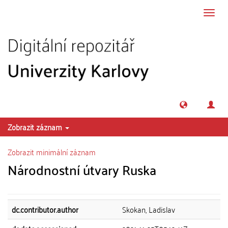
Přeskočit na obsah
Přepn
navig
Zobrazit záznam
Zobrazit minimální záznam
Národnostní útvary Ruska
dc.contributor.author
Skokan, Ladislav