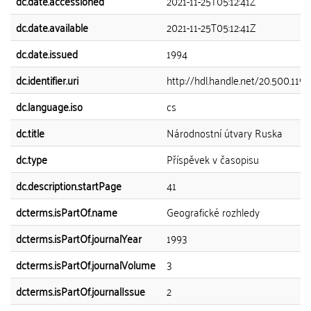
dc.date.accessioned
2021-11-25T05:12:41Z
dc.date.available
2021-11-25T05:12:41Z
dc.date.issued
1994
dc.identifier.uri
http://hdl.handle.net/20.500.119
dc.language.iso
cs
dc.title
Národnostní útvary Ruska
dc.type
Příspěvek v časopisu
dc.description.startPage
41
dcterms.isPartOf.name
Geografické rozhledy
dcterms.isPartOf.journalYear
1993
dcterms.isPartOf.journalVolume
3
dcterms.isPartOf.journalIssue
2