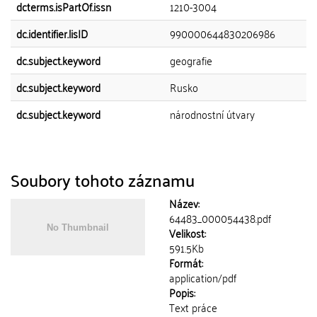
dcterms.isPartOf.issn
1210-3004
dc.identifier.lisID
990000644830206986
dc.subject.keyword
geografie
dc.subject.keyword
Rusko
dc.subject.keyword
národnostní útvary
Soubory tohoto záznamu
Název:
64483_000054438.pdf
Velikost:
591.5Kb
Formát:
application/pdf
Popis:
Text práce