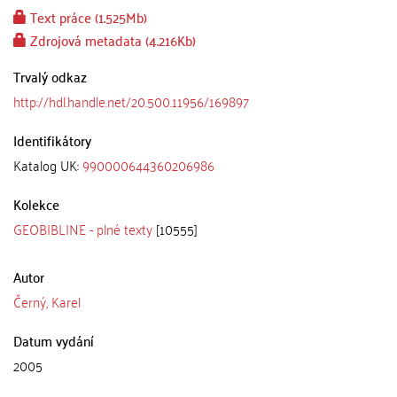
Text práce (1.525Mb)
Zdrojová metadata (4.216Kb)
Trvalý odkaz
http://hdl.handle.net/20.500.11956/169897
Identifikátory
Katalog UK:
990000644360206986
Kolekce
GEOBIBLINE - plné texty
[10555]
Autor
Černý, Karel
Datum vydání
2005