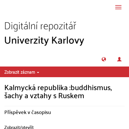
Přeskočit na obsah
Přepn
navig
Zobrazit záznam
Kalmycká republika :buddhismus,
šachy a vztahy s Ruskem
Příspěvek v časopisu
Zobrazit/
otevřít