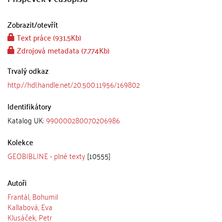
Zobrazit/
otevřít
Text práce (931.5Kb)
Zdrojová metadata (7.774Kb)
Trvalý odkaz
http://hdl.handle.net/20.500.11956/169802
Identifikátory
Katalog UK:
990000280070206986
Kolekce
GEOBIBLINE - plné texty
[10555]
Autoři
Frantál, Bohumil
Kallabová, Eva
Klusáček, Petr