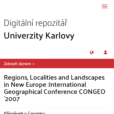
Přeskočit na obsah
Přepn
navig
Zobrazit záznam
Regions, Localities and Landscapes
in New Europe :International
Geographical Conference CONGEO
´2007
Příspěvek v časopisu