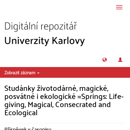
Přeskočit na obsah
Přepn
navig
Zobrazit záznam
Studánky životodárné, magické,
posvátné i ekologické =Springs: Life-
giving, Magical, Consecrated and
Ecological
Příspěvek v časopisu