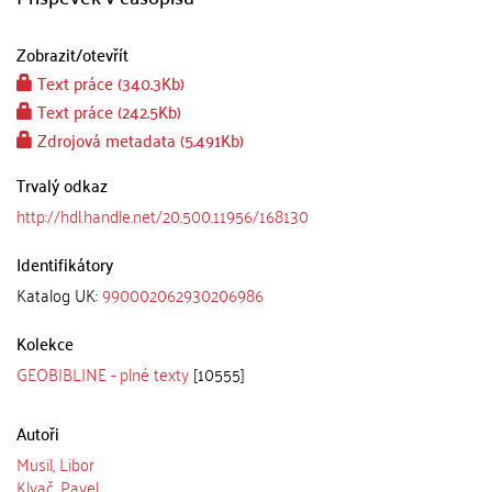
Zobrazit/
otevřít
Text práce (340.3Kb)
Text práce (242.5Kb)
Zdrojová metadata (5.491Kb)
Trvalý odkaz
http://hdl.handle.net/20.500.11956/168130
Identifikátory
Katalog UK:
990002062930206986
Kolekce
GEOBIBLINE - plné texty
[10555]
Autoři
Musil, Libor
Klvač, Pavel