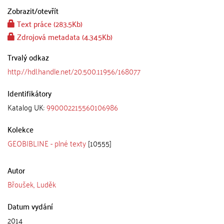
Zobrazit/
otevřít
Text práce (283.5Kb)
Zdrojová metadata (4.345Kb)
Trvalý odkaz
http://hdl.handle.net/20.500.11956/168077
Identifikátory
Katalog UK:
990002215560106986
Kolekce
GEOBIBLINE - plné texty
[10555]
Autor
Břoušek, Luděk
Datum vydání
2014