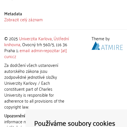
Metadata
Zobrazit celý záznam
© 2025
Univerzita Karlova
,
Ústřední
Theme by
knihovna
, Ovocný trh 560/5, 116 36
Praha 1;
email: admin-repozitar [at]
cuni.cz
Za dodržení všech ustanovení
autorského zákona jsou
zodpovědné jednotlivé složky
Univerzity Karlovy. / Each
constituent part of Charles
University is responsible for
adherence to all provisions of the
copyright law.
Upozornění / Notice:
Získané
Používáme soubory cookies
informace nemohou být použity k