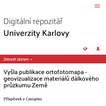
Přeskočit na obsah
Přepn
navig
Zobrazit záznam
Vyšla publikace ortofotomapa -
geovizualizace materiálů dálkového
průzkumu Země
Příspěvek v časopisu