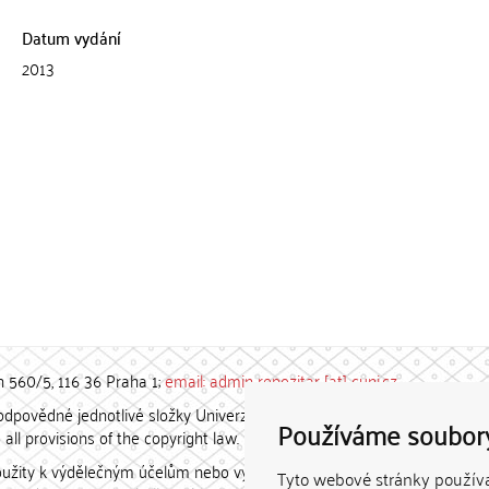
Datum vydání
2013
h 560/5, 116 36 Praha 1;
email: admin-repozitar [at] cuni.cz
povědné jednotlivé složky Univerzity Karlovy. / Each constituent
Používáme soubor
all provisions of the copyright law.
užity k výdělečným účelům nebo vydávány za studijní, vědeckou
Tyto webové stránky používaj