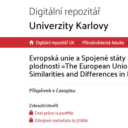
Přeskočit na obsah
Digitální repozitář UK
Přírodovědecká fakulta
Evropská unie a Spojené státy 
plodnosti =The European Union
Similarities and Differences in F
Příspěvek v časopisu
Zobrazit/
otevřít
Text práce (1.449Mb)
Zdrojová metadata (6.371Kb)