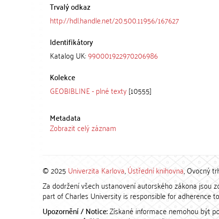
Trvalý odkaz
http://hdl.handle.net/20.500.11956/167627
Identifikátory
Katalog UK:
990001922970206986
Kolekce
GEOBIBLINE - plné texty
[10555]
Metadata
Zobrazit celý záznam
© 2025
Univerzita Karlova
,
Ústřední knihovna
, Ovocný tr
Za dodržení všech ustanovení autorského zákona jsou zod
part of Charles University is responsible for adherence to 
Upozornění / Notice:
Získané informace nemohou být po