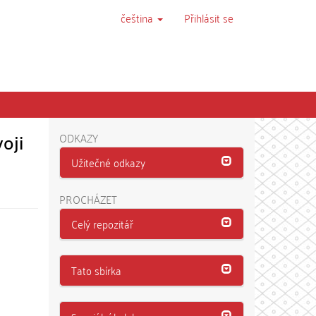
čeština
Přihlásit se
oji
ODKAZY
Užitečné odkazy
PROCHÁZET
Celý repozitář
Tato sbírka