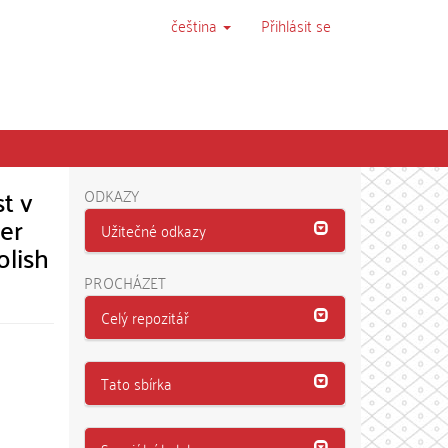
čeština
Přihlásit se
t v
ODKAZY
er
Užitečné odkazy
olish
PROCHÁZET
Celý repozitář
Tato sbírka