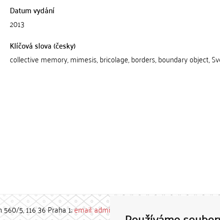
Datum vydání
2013
Klíčová slova (česky)
collective memory, mimesis, bricolage, borders, boundary object, Sv
h 560/5, 116 36 Praha 1;
email: admin-repozitar [at] cuni.cz
Používáme soubor