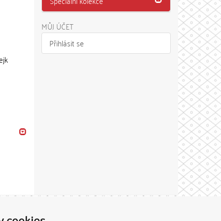
Speciální kolekce
MŮJ ÚČET
Přihlásit se
ejk
Theme by
y cookies