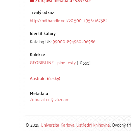
Zdrojová metadata (5.893Kb)
Trvalý odkaz
http://hdl.handle.net/20.500.11956/167582
Identifikátory
Katalog UK:
990001894960206986
Kolekce
GEOBIBLINE - plné texty
[10555]
Abstrakt (česky)
Metadata
Zobrazit celý záznam
© 2025
Univerzita Karlova
,
Ústřední knihovna
, Ovocný tr