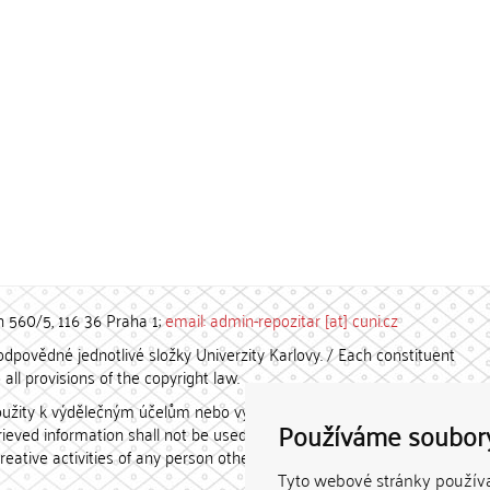
h 560/5, 116 36 Praha 1;
email: admin-repozitar [at] cuni.cz
povědné jednotlivé složky Univerzity Karlovy. / Each constituent
all provisions of the copyright law.
užity k výdělečným účelům nebo vydávány za studijní, vědeckou
Používáme soubor
etrieved information shall not be used for any commercial purposes
creative activities of any person other than the author.
Tyto webové stránky používaj