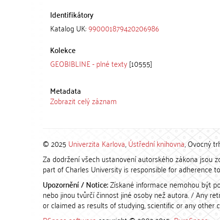
Identifikátory
Katalog UK:
990001879420206986
Kolekce
GEOBIBLINE - plné texty
[10555]
Metadata
Zobrazit celý záznam
© 2025
Univerzita Karlova
,
Ústřední knihovna
, Ovocný tr
Za dodržení všech ustanovení autorského zákona jsou zod
part of Charles University is responsible for adherence to 
Upozornění / Notice:
Získané informace nemohou být po
nebo jinou tvůrčí činnost jiné osoby než autora. / Any r
or claimed as results of studying, scientific or any other 