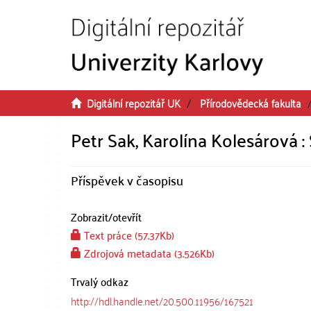
Přeskočit na obsah
Digitální repozitář UK
Přírodovědecká fakulta
Petr Sak, Karolína Kolesárová : 
Příspěvek v časopisu
Zobrazit/
otevřít
Text práce (57.37Kb)
Zdrojová metadata (3.526Kb)
Trvalý odkaz
http://hdl.handle.net/20.500.11956/167521