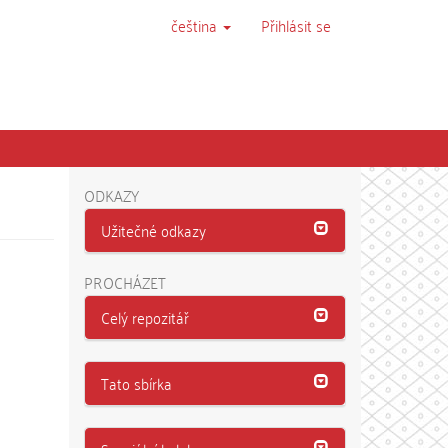
čeština
Přihlásit se
ODKAZY
Užitečné odkazy
PROCHÁZET
Celý repozitář
Tato sbírka