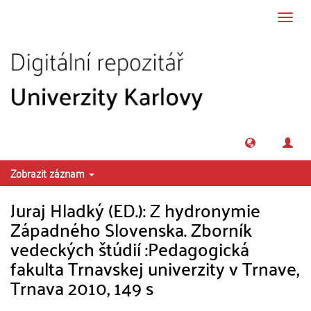
Přeskočit na obsah
Přepn
navig
Zobrazit záznam
Juraj Hladký (ED.): Z hydronymie
Západného Slovenska. Zborník
vedeckých štúdií :Pedagogická
fakulta Trnavskej univerzity v Trnave,
Trnava 2010, 149 s