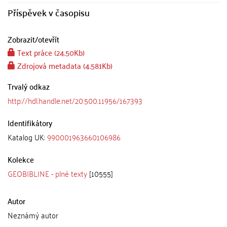
Příspěvek v časopisu
Zobrazit/
otevřít
Text práce (24.50Kb)
Zdrojová metadata (4.581Kb)
Trvalý odkaz
http://hdl.handle.net/20.500.11956/167393
Identifikátory
Katalog UK:
990001963660106986
Kolekce
GEOBIBLINE - plné texty
[10555]
Autor
Neznámý autor