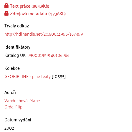
Text práce (884.9Kb)
Zdrojová metadata (4.736Kb)
Trvalý odkaz
http://hdl.handle.net/20.500.11956/167359
Identifikátory
Katalog UK:
990001959140106986
Kolekce
GEOBIBLINE - plné texty
[10555]
Autoři
Vanduchová, Marie
Drda, Filip
Datum vydání
2002