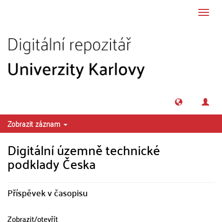
Přeskočit na obsah
Přepn
navig
Zobrazit záznam
Digitální územně technické
podklady Česka
Příspěvek v časopisu
Zobrazit/
otevřít