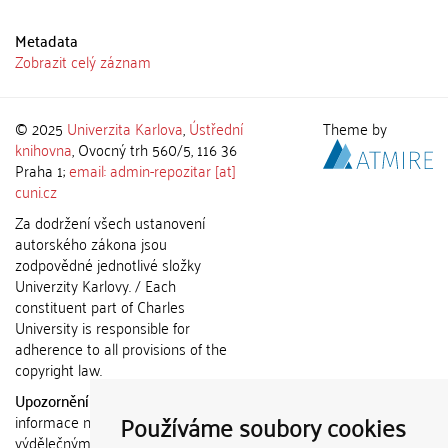
Metadata
Zobrazit celý záznam
© 2025
Univerzita Karlova
,
Ústřední
Theme by
knihovna
, Ovocný trh 560/5, 116 36
Praha 1;
email: admin-repozitar [at]
cuni.cz
Za dodržení všech ustanovení
autorského zákona jsou
zodpovědné jednotlivé složky
Univerzity Karlovy. / Each
constituent part of Charles
University is responsible for
adherence to all provisions of the
copyright law.
Upozornění / Notice:
Získané
Používáme soubory cookies
informace nemohou být použity k
výdělečným účelům nebo vydávány