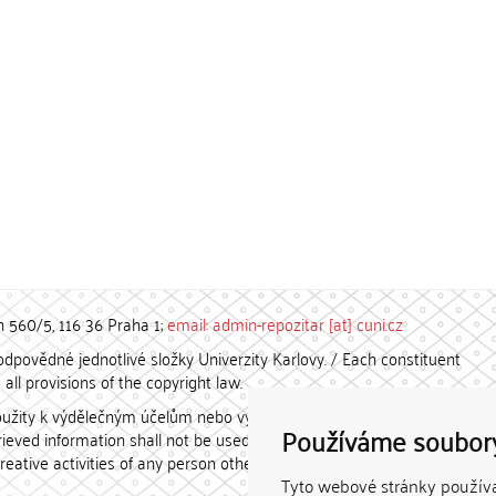
h 560/5, 116 36 Praha 1;
email: admin-repozitar [at] cuni.cz
povědné jednotlivé složky Univerzity Karlovy. / Each constituent
all provisions of the copyright law.
užity k výdělečným účelům nebo vydávány za studijní, vědeckou
Používáme soubor
etrieved information shall not be used for any commercial purposes
creative activities of any person other than the author.
Tyto webové stránky používaj