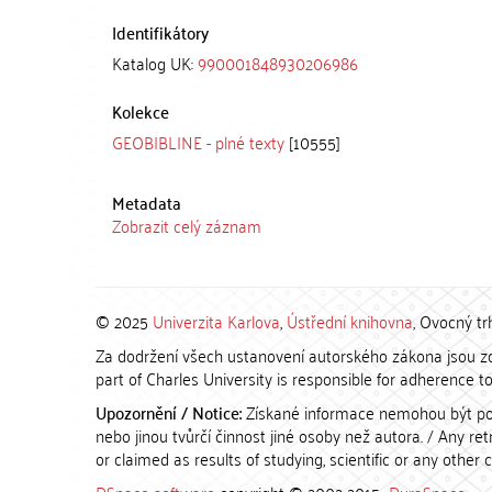
Identifikátory
Katalog UK:
990001848930206986
Kolekce
GEOBIBLINE - plné texty
[10555]
Metadata
Zobrazit celý záznam
© 2025
Univerzita Karlova
,
Ústřední knihovna
, Ovocný tr
Za dodržení všech ustanovení autorského zákona jsou zod
part of Charles University is responsible for adherence to 
Upozornění / Notice:
Získané informace nemohou být po
nebo jinou tvůrčí činnost jiné osoby než autora. / Any r
or claimed as results of studying, scientific or any other 