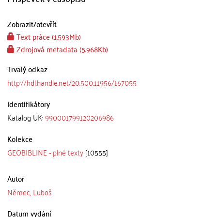
Zobrazit/
otevřít
Text práce (1.593Mb)
Zdrojová metadata (5.968Kb)
Trvalý odkaz
http://hdl.handle.net/20.500.11956/167055
Identifikátory
Katalog UK:
990001799120206986
Kolekce
GEOBIBLINE - plné texty
[10555]
Autor
Němec, Luboš
Datum vydání