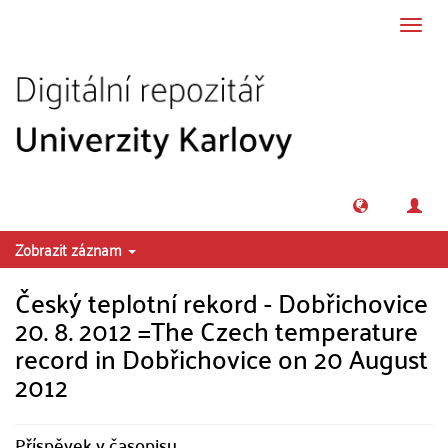
Přeskočit na obsah
Přepn
navig
Zobrazit záznam
Český teplotní rekord - Dobřichovice
20. 8. 2012 =The Czech temperature
record in Dobřichovice on 20 August
2012
Příspěvek v časopisu