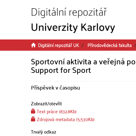
Přeskočit na obsah
Digitální repozitář UK
Přírodovědecká fakulta
Sportovní aktivita a veřejná p
Support for Sport
Příspěvek v časopisu
Zobrazit/
otevřít
Text práce (832.8Kb)
Zdrojová metadata (5.530Kb)
Trvalý odkaz