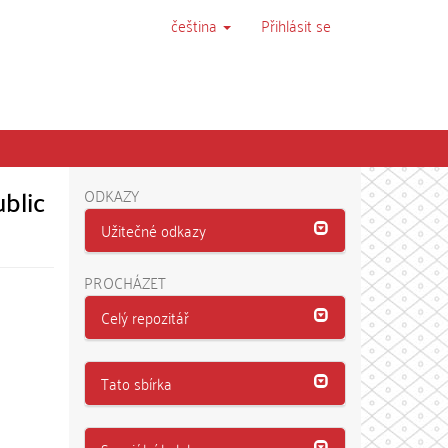
čeština
Přihlásit se
ublic
ODKAZY
Užitečné odkazy
PROCHÁZET
Celý repozitář
Tato sbírka