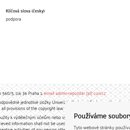
Klíčová slova (česky)
podpora
h 560/5, 116 36 Praha 1;
email: admin-repozitar [at] cuni.cz
povědné jednotlivé složky Univerzity Karlovy. / Each constituent
all provisions of the copyright law.
Používáme soubor
užity k výdělečným účelům nebo vydávány za studijní, vědeckou
etrieved information shall not be used for any commercial purposes
Tyto webové stránky používaj
creative activities of any person other than the author.