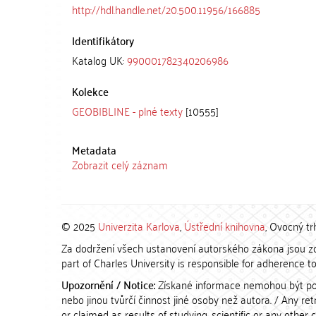
http://hdl.handle.net/20.500.11956/166885
Identifikátory
Katalog UK:
990001782340206986
Kolekce
GEOBIBLINE - plné texty
[10555]
Metadata
Zobrazit celý záznam
© 2025
Univerzita Karlova
,
Ústřední knihovna
, Ovocný tr
Za dodržení všech ustanovení autorského zákona jsou zod
part of Charles University is responsible for adherence to 
Upozornění / Notice:
Získané informace nemohou být po
nebo jinou tvůrčí činnost jiné osoby než autora. / Any r
or claimed as results of studying, scientific or any other 