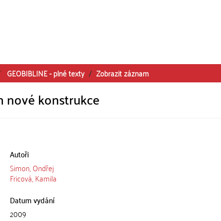
GEOBIBLINE - plné texty
Zobrazit záznam
n nové konstrukce
Autoři
Simon, Ondřej
Fricová, Kamila
Datum vydání
2009