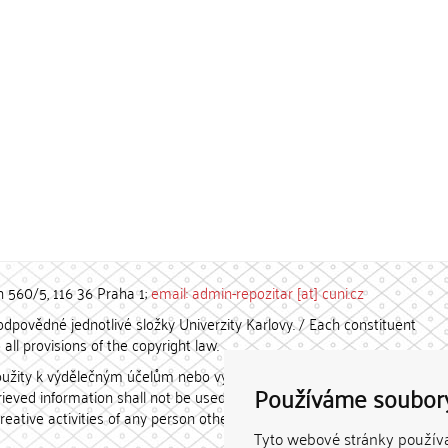
h 560/5, 116 36 Praha 1;
email: admin-repozitar [at] cuni.cz
povědné jednotlivé složky Univerzity Karlovy. / Each constituent
all provisions of the copyright law.
užity k výdělečným účelům nebo vydávány za studijní, vědeckou
Používáme soubor
etrieved information shall not be used for any commercial purposes
creative activities of any person other than the author.
Tyto webové stránky používaj