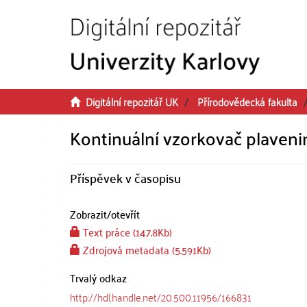
Přeskočit na obsah
Digitální repozitář UK
Přírodovědecká fakulta
Kontinuální vzorkovač plaveni
Příspěvek v časopisu
Zobrazit/
otevřít
Text práce (147.8Kb)
Zdrojová metadata (5.591Kb)
Trvalý odkaz
http://hdl.handle.net/20.500.11956/166831