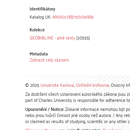
Identifikátory
Katalog UK:
990001788750106986
Kolekce
GEOBIBLINE - plné texty
[10555]
Metadata
Zobrazit celý záznam
© 2025
Univerzita Karlova
,
Ústřední knihovna
, Ovocný tr
Za dodržení všech ustanovení autorského zákona jsou zod
part of Charles University is responsible for adherence to 
Upozornění / Notice:
Získané informace nemohou být po
nebo jinou tvůrčí činnost jiné osoby než autora. / Any r
or claimed as results of studying, scientific or any other 