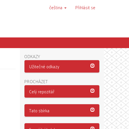
čeština
Přihlásit se
ODKAZY
Užitečné odkazy
PROCHÁZET
Celý repozitář
Tato sbírka