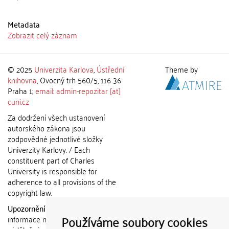
Metadata
Zobrazit celý záznam
© 2025
Univerzita Karlova
,
Ústřední
Theme by
knihovna
, Ovocný trh 560/5, 116 36
Praha 1;
email: admin-repozitar [at]
cuni.cz
Za dodržení všech ustanovení
autorského zákona jsou
zodpovědné jednotlivé složky
Univerzity Karlovy. / Each
constituent part of Charles
University is responsible for
adherence to all provisions of the
copyright law.
Upozornění / Notice:
Získané
Používáme soubory cookies
informace nemohou být použity k