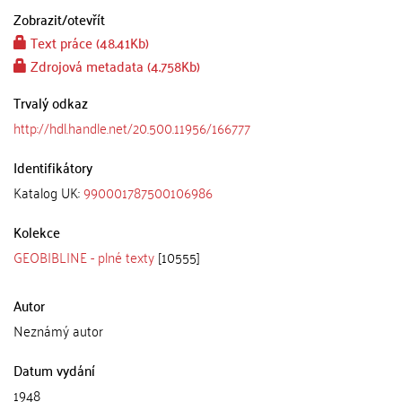
Zobrazit/
otevřít
Text práce (48.41Kb)
Zdrojová metadata (4.758Kb)
Trvalý odkaz
http://hdl.handle.net/20.500.11956/166777
Identifikátory
Katalog UK:
990001787500106986
Kolekce
GEOBIBLINE - plné texty
[10555]
Autor
Neznámý autor
Datum vydání
1948