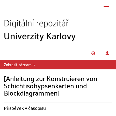
Přeskočit na obsah
Přepn
navig
Zobrazit záznam
[Anleitung zur Konstruieren von
Schichtisohypsenkarten und
Blockdiagrammen]
Příspěvek v časopisu