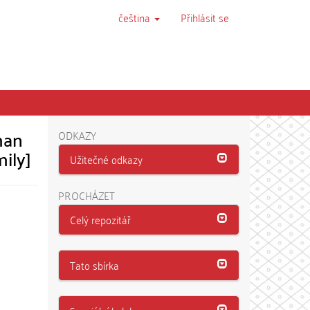
čeština
Přihlásit se
man
ODKAZY
mily]
Užitečné odkazy
PROCHÁZET
Celý repozitář
Tato sbírka