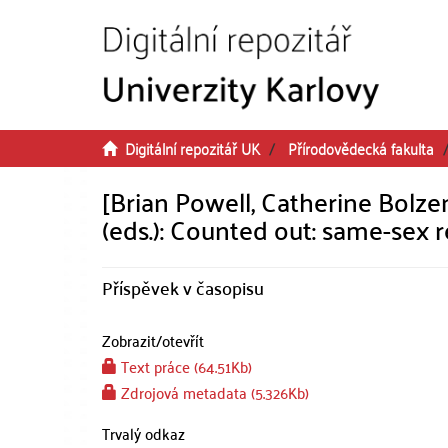
Přeskočit na obsah
Digitální repozitář UK
Přírodovědecká fakulta
[Brian Powell, Catherine Bolze
(eds.): Counted out: same-sex r
Příspěvek v časopisu
Zobrazit/
otevřít
Text práce (64.51Kb)
Zdrojová metadata (5.326Kb)
Trvalý odkaz