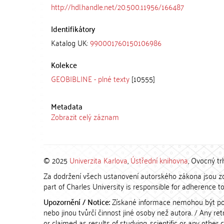
http://hdl.handle.net/20.500.11956/166487
Identifikátory
Katalog UK:
990001760150106986
Kolekce
GEOBIBLINE - plné texty
[10555]
Metadata
Zobrazit celý záznam
© 2025
Univerzita Karlova
,
Ústřední knihovna
, Ovocný tr
Za dodržení všech ustanovení autorského zákona jsou zod
part of Charles University is responsible for adherence to 
Upozornění / Notice:
Získané informace nemohou být po
nebo jinou tvůrčí činnost jiné osoby než autora. / Any r
or claimed as results of studying, scientific or any other 