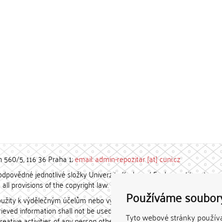
h 560/5, 116 36 Praha 1;
email: admin-repozitar [at] cuni.cz
povědné jednotlivé složky Univerzity Karlovy. / Each constituent
all provisions of the copyright law.
Používáme soubor
užity k výdělečným účelům nebo vydávány za studijní, vědeckou
etrieved information shall not be used for any commercial purposes
Tyto webové stránky používaj
creative activities of any person other than the author.