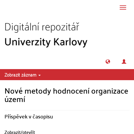
Přeskočit na obsah
Přepn
navig
Zobrazit záznam
Nové metody hodnocení organizace
území
Příspěvek v časopisu
Zobrazit/
otevřít