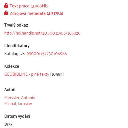
Text práce (3.068Mb)
Zdrojová metadata (4.317Kb)
Trvalý odkaz
http://hdl.handle.net/20.500.11956/165320
Identifikátory
Katalog UK:
990001157730106986
Kolekce
GEOBIBLINE - plné texty
[10555]
Autoři
Meissler, Antonín
Michal, Jaroslav
Datum vydání
1973