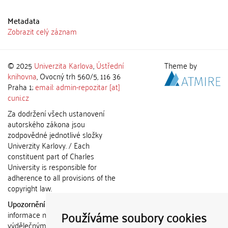
Metadata
Zobrazit celý záznam
© 2025
Univerzita Karlova
,
Ústřední
Theme by
knihovna
, Ovocný trh 560/5, 116 36
Praha 1;
email: admin-repozitar [at]
cuni.cz
Za dodržení všech ustanovení
autorského zákona jsou
zodpovědné jednotlivé složky
Univerzity Karlovy. / Each
constituent part of Charles
University is responsible for
adherence to all provisions of the
copyright law.
Upozornění / Notice:
Získané
Používáme soubory cookies
informace nemohou být použity k
výdělečným účelům nebo vydávány