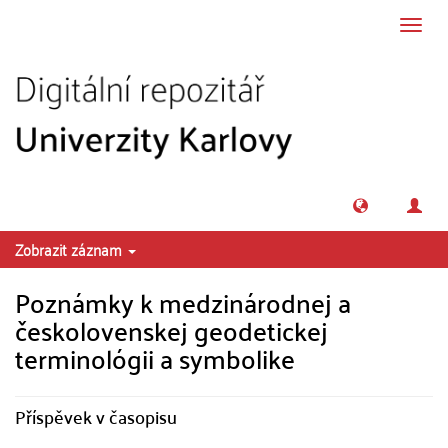
Přeskočit na obsah
Přepn
navig
Zobrazit záznam
Poznámky k medzinárodnej a
českolovenskej geodetickej
terminológii a symbolike
Příspěvek v časopisu