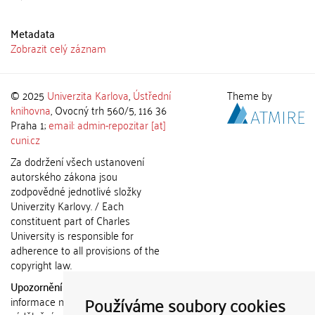
Metadata
Zobrazit celý záznam
© 2025
Univerzita Karlova
,
Ústřední
Theme by
knihovna
, Ovocný trh 560/5, 116 36
Praha 1;
email: admin-repozitar [at]
cuni.cz
Za dodržení všech ustanovení
autorského zákona jsou
zodpovědné jednotlivé složky
Univerzity Karlovy. / Each
constituent part of Charles
University is responsible for
adherence to all provisions of the
copyright law.
Upozornění / Notice:
Získané
Používáme soubory cookies
informace nemohou být použity k