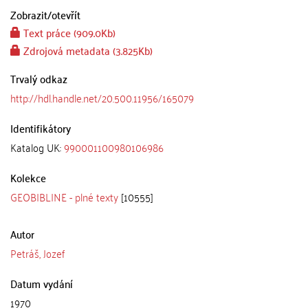
Zobrazit/
otevřít
Text práce (909.0Kb)
Zdrojová metadata (3.825Kb)
Trvalý odkaz
http://hdl.handle.net/20.500.11956/165079
Identifikátory
Katalog UK:
990001100980106986
Kolekce
GEOBIBLINE - plné texty
[10555]
Autor
Petráš, Jozef
Datum vydání
1970