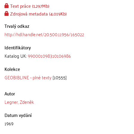
Text práce (1.297Mb)
Zdrojová metadata (4.019Kb)
Trvalý odkaz
http://hdl.handle.net/20.500.11956/165022
Identifikátory
Katalog UK:
990001098310106986
Kolekce
GEOBIBLINE - plné texty
[10555]
Autor
Legner, Zdeněk
Datum vydání
1969