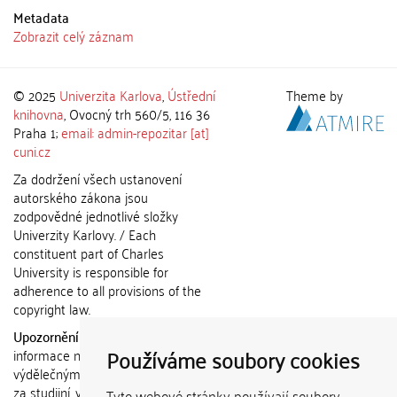
Metadata
Zobrazit celý záznam
© 2025
Univerzita Karlova
,
Ústřední
Theme by
knihovna
, Ovocný trh 560/5, 116 36
Praha 1;
email: admin-repozitar [at]
cuni.cz
Za dodržení všech ustanovení
autorského zákona jsou
zodpovědné jednotlivé složky
Univerzity Karlovy. / Each
constituent part of Charles
University is responsible for
adherence to all provisions of the
copyright law.
Upozornění / Notice:
Získané
Používáme soubory cookies
informace nemohou být použity k
výdělečným účelům nebo vydávány
za studijní, vědeckou nebo jinou
Tyto webové stránky používají soubory