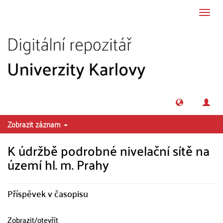
Přeskočit na obsah
Přepn
navig
Zobrazit záznam
K údržbě podrobné nivelační sítě na
území hl. m. Prahy
Příspěvek v časopisu
Zobrazit/
otevřít