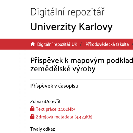
Přeskočit na obsah
Digitální repozitář UK
Přírodovědecká fakulta
Příspěvek k mapovým podkladům
zemědělské výroby
Příspěvek v časopisu
Zobrazit/
otevřít
Text práce (1.102Mb)
Zdrojová metadata (4.423Kb)
Trvalý odkaz