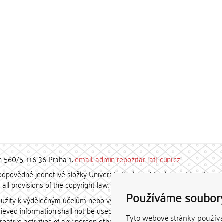
h 560/5, 116 36 Praha 1;
email: admin-repozitar [at] cuni.cz
povědné jednotlivé složky Univerzity Karlovy. / Each constituent
all provisions of the copyright law.
Používáme soubor
užity k výdělečným účelům nebo vydávány za studijní, vědeckou
etrieved information shall not be used for any commercial purposes
Tyto webové stránky používaj
creative activities of any person other than the author.