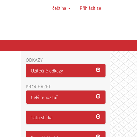
čeština
Přihlásit se
ODKAZY
Užitečné odkazy
PROCHÁZET
Celý repozitář
Tato sbírka