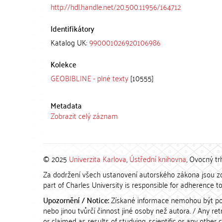
http://hdl.handle.net/20.500.11956/164712
Identifikátory
Katalog UK:
990001026920106986
Kolekce
GEOBIBLINE - plné texty
[10555]
Metadata
Zobrazit celý záznam
© 2025
Univerzita Karlova
,
Ústřední knihovna
, Ovocný tr
Za dodržení všech ustanovení autorského zákona jsou zod
part of Charles University is responsible for adherence to 
Upozornění / Notice:
Získané informace nemohou být po
nebo jinou tvůrčí činnost jiné osoby než autora. / Any r
or claimed as results of studying, scientific or any other 