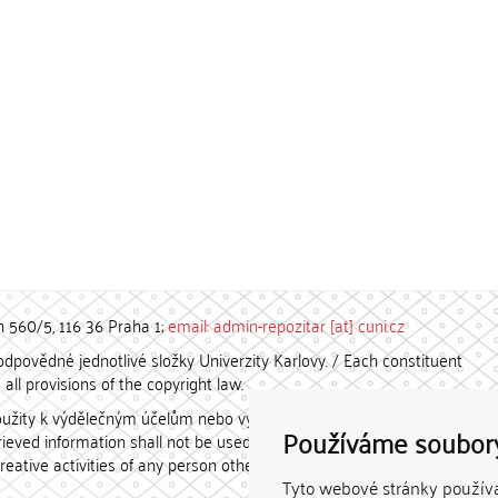
h 560/5, 116 36 Praha 1;
email: admin-repozitar [at] cuni.cz
povědné jednotlivé složky Univerzity Karlovy. / Each constituent
all provisions of the copyright law.
užity k výdělečným účelům nebo vydávány za studijní, vědeckou
Používáme soubor
etrieved information shall not be used for any commercial purposes
creative activities of any person other than the author.
Tyto webové stránky používaj