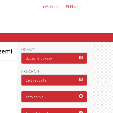
čeština
Přihlásit se
území
ODKAZY
Užitečné odkazy
PROCHÁZET
Celý repozitář
Tato sbírka