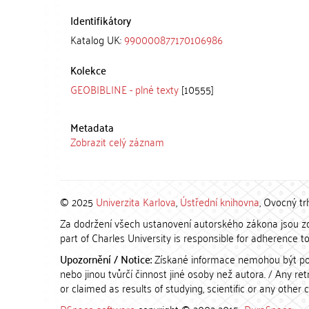
Identifikátory
Katalog UK:
990000877170106986
Kolekce
GEOBIBLINE - plné texty
[10555]
Metadata
Zobrazit celý záznam
© 2025
Univerzita Karlova
,
Ústřední knihovna
, Ovocný tr
Za dodržení všech ustanovení autorského zákona jsou zod
part of Charles University is responsible for adherence to 
Upozornění / Notice:
Získané informace nemohou být po
nebo jinou tvůrčí činnost jiné osoby než autora. / Any r
or claimed as results of studying, scientific or any other 