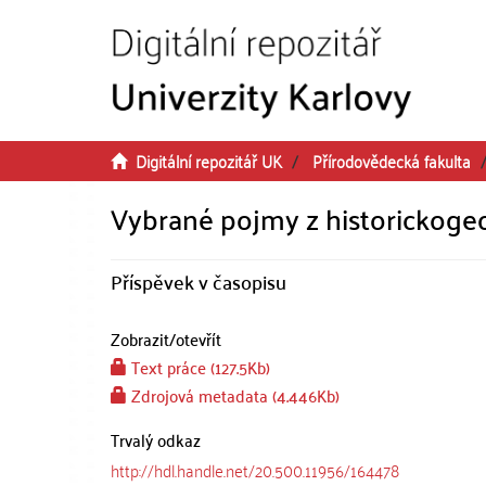
Přeskočit na obsah
Digitální repozitář UK
Přírodovědecká fakulta
Vybrané pojmy z historickoge
Příspěvek v časopisu
Zobrazit/
otevřít
Text práce (127.5Kb)
Zdrojová metadata (4.446Kb)
Trvalý odkaz
http://hdl.handle.net/20.500.11956/164478