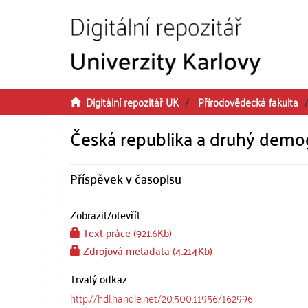
Přeskočit na obsah
Digitální repozitář UK
Přírodovědecká fakulta
Česká republika a druhý demo
Příspěvek v časopisu
Zobrazit/
otevřít
Text práce (921.6Kb)
Zdrojová metadata (4.214Kb)
Trvalý odkaz
http://hdl.handle.net/20.500.11956/162996