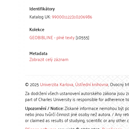
Identifikátory
Katalog UK:
990001122310206986
Kolekce
GEOBIBLINE - plné texty
[10555]
Metadata
Zobrazit celý záznam
© 2025
Univerzita Karlova
,
Ústřední knihovna
, Ovocný tr
Za dodržení všech ustanovení autorského zákona jsou zod
part of Charles University is responsible for adherence to 
Upozornění / Notice:
Získané informace nemohou být po
nebo jinou tvůrčí činnost jiné osoby než autora. / Any r
or claimed as results of studying, scientific or any other 