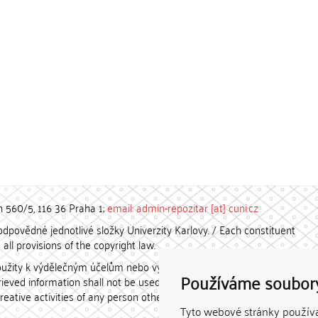
h 560/5, 116 36 Praha 1;
email: admin-repozitar [at] cuni.cz
povědné jednotlivé složky Univerzity Karlovy. / Each constituent
all provisions of the copyright law.
užity k výdělečným účelům nebo vydávány za studijní, vědeckou
Používáme soubor
etrieved information shall not be used for any commercial purposes
creative activities of any person other than the author.
Tyto webové stránky používaj