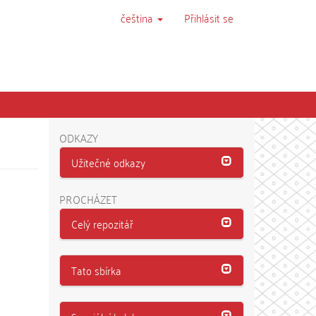
čeština
Přihlásit se
ODKAZY
Užitečné odkazy
PROCHÁZET
Celý repozitář
Tato sbírka