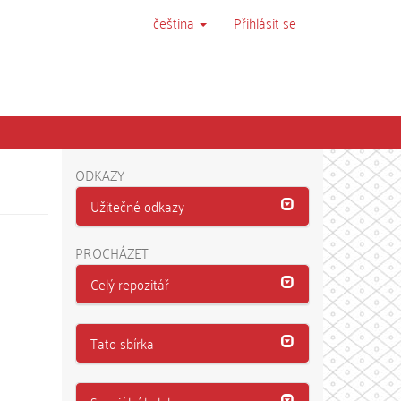
čeština
Přihlásit se
ODKAZY
Užitečné odkazy
PROCHÁZET
Celý repozitář
Tato sbírka