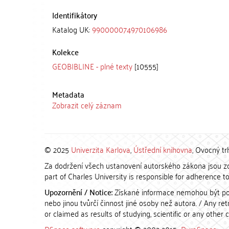
Identifikátory
Katalog UK:
990000074970106986
Kolekce
GEOBIBLINE - plné texty
[10555]
Metadata
Zobrazit celý záznam
© 2025
Univerzita Karlova
,
Ústřední knihovna
, Ovocný tr
Za dodržení všech ustanovení autorského zákona jsou zod
part of Charles University is responsible for adherence to 
Upozornění / Notice:
Získané informace nemohou být po
nebo jinou tvůrčí činnost jiné osoby než autora. / Any r
or claimed as results of studying, scientific or any other 