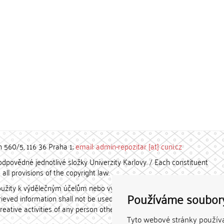
h 560/5, 116 36 Praha 1;
email: admin-repozitar [at] cuni.cz
povědné jednotlivé složky Univerzity Karlovy. / Each constituent
all provisions of the copyright law.
užity k výdělečným účelům nebo vydávány za studijní, vědeckou
Používáme soubor
etrieved information shall not be used for any commercial purposes
creative activities of any person other than the author.
Tyto webové stránky používaj