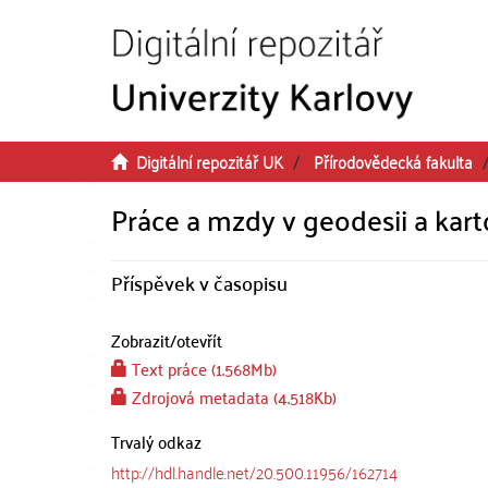
Přeskočit na obsah
Digitální repozitář UK
Přírodovědecká fakulta
Práce a mzdy v geodesii a kart
Příspěvek v časopisu
Zobrazit/
otevřít
Text práce (1.568Mb)
Zdrojová metadata (4.518Kb)
Trvalý odkaz
http://hdl.handle.net/20.500.11956/162714