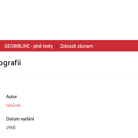
GEOBIBLINE - plné texty
Zobrazit záznam
ografii
Autor
Jabůrek
Datum vydání
1958