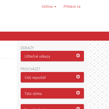
čeština
Přihlásit se
ODKAZY
Užitečné odkazy
PROCHÁZET
Celý repozitář
Tato sbírka