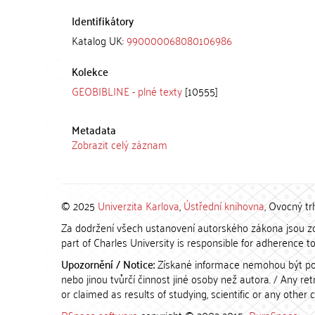
Identifikátory
Katalog UK:
990000068080106986
Kolekce
GEOBIBLINE - plné texty
[10555]
Metadata
Zobrazit celý záznam
© 2025
Univerzita Karlova
,
Ústřední knihovna
, Ovocný tr
Za dodržení všech ustanovení autorského zákona jsou zod
part of Charles University is responsible for adherence to 
Upozornění / Notice:
Získané informace nemohou být po
nebo jinou tvůrčí činnost jiné osoby než autora. / Any r
or claimed as results of studying, scientific or any other 