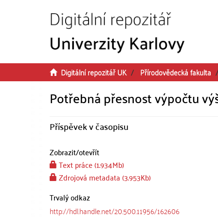
Přeskočit na obsah
Digitální repozitář UK
Přírodovědecká fakulta
Potřebná přesnost výpočtu vý
Příspěvek v časopisu
Zobrazit/
otevřít
Text práce (1.934Mb)
Zdrojová metadata (3.953Kb)
Trvalý odkaz
http://hdl.handle.net/20.500.11956/162606