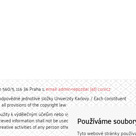
h 560/5, 116 36 Praha 1;
email: admin-repozitar [at] cuni.cz
povědné jednotlivé složky Univerzity Karlovy. / Each constituent
all provisions of the copyright law.
užity k výdělečným účelům nebo vydávány za studijní, vědeckou
Používáme soubor
etrieved information shall not be used for any commercial purposes
creative activities of any person other than the author.
Tyto webové stránky používaj