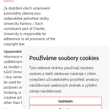
cuni.cz
Za dodržení všech ustanovení
autorského zákona jsou
zodpovědné jednotlivé složky
Univerzity Karlovy. / Each
constituent part of Charles
University is responsible for
adherence to all provisions of the
copyright law.
Upozornění / Notice:
Získané
Používáme soubory cookies
informace nemohou být použity k
výdělečným účelům nebo vydávány
za studijní, vědeckou nebo jinou
Tyto webové stránky používají soubory
tvůrčí činnost jiné osoby než autora.
cookies a další sledovací nástroje s cílem
/ Any retrieved information shall not
vylepšení uživatelského prostředí, analýzy
be used for any commercial
návštěvnosti webových stránek a zjištění
purposes or claimed as results of
zdroje návštěvnosti.
studying, scientific or any other
creative activities of any person
Souhlasím
other than the author.