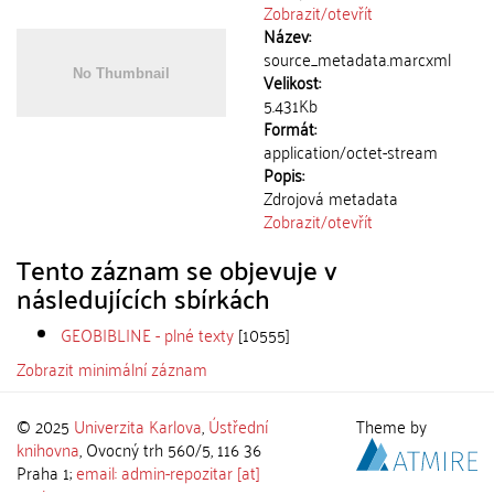
Zobrazit/
otevřít
Název:
source_metadata.marcxml
Velikost:
5.431Kb
Formát:
application/octet-stream
Popis:
Zdrojová metadata
Zobrazit/
otevřít
Tento záznam se objevuje v
následujících sbírkách
GEOBIBLINE - plné texty
[10555]
Zobrazit minimální záznam
© 2025
Univerzita Karlova
,
Ústřední
Theme by
knihovna
, Ovocný trh 560/5, 116 36
Praha 1;
email: admin-repozitar [at]