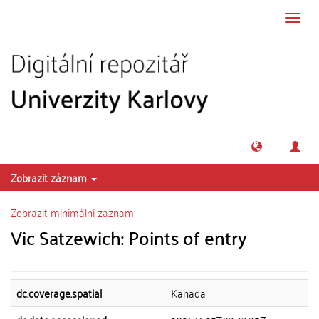
Přeskočit na obsah
Přepn
navig
Zobrazit záznam
Zobrazit minimální záznam
Vic Satzewich: Points of entry
dc.coverage.spatial
Kanada