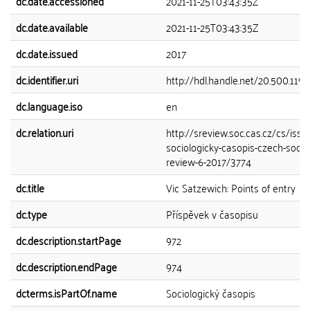
dc.date.accessioned
2021-11-25T03:43:35Z
dc.date.available
2021-11-25T03:43:35Z
dc.date.issued
2017
dc.identifier.uri
http://hdl.handle.net/20.500.119
dc.language.iso
en
dc.relation.uri
http://sreview.soc.cas.cz/cs/issu
sociologicky-casopis-czech-sociol
review-6-2017/3774
dc.title
Vic Satzewich: Points of entry
dc.type
Příspěvek v časopisu
dc.description.startPage
972
dc.description.endPage
974
dcterms.isPartOf.name
Sociologický časopis