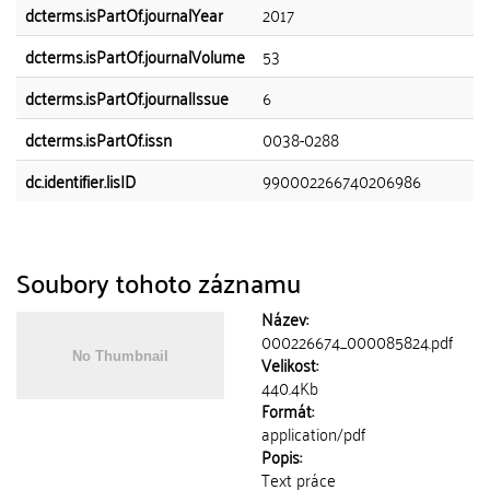
dcterms.isPartOf.journalYear
2017
dcterms.isPartOf.journalVolume
53
dcterms.isPartOf.journalIssue
6
dcterms.isPartOf.issn
0038-0288
dc.identifier.lisID
990002266740206986
Soubory tohoto záznamu
Název:
000226674_000085824.pdf
Velikost:
440.4Kb
Formát:
application/pdf
Popis:
Text práce