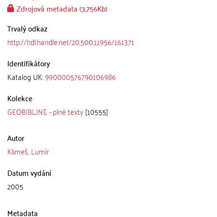
Zdrojová metadata (3.756Kb)
Trvalý odkaz
http://hdl.handle.net/20.500.11956/161371
Identifikátory
Katalog UK:
990000576790106986
Kolekce
GEOBIBLINE - plné texty
[10555]
Autor
Klimeš, Lumír
Datum vydání
2005
Metadata