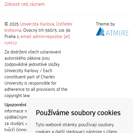
Zobrazit celý záznam
© 2025
Univerzita Karlova
,
Ústřední
Theme by
knihovna
, Ovocný trh 560/5, 116 36
Praha 1;
email: admin-repozitar [at]
cuni.cz
Za dodržení všech ustanovení
autorského zákona jsou
zodpovědné jednotlivé složky
Univerzity Karlovy. / Each
constituent part of Charles
University is responsible for
adherence to all provisions of the
copyright law.
Upozornění / Notice:
Získané
Používáme soubory cookies
informace nemohou být použity k
výdělečným účelům nebo vydávány
za studijní, vědeckou nebo jinou
Tyto webové stránky používají soubory
tvůrčí činnost jiné osoby než autora.
cookies a další sledovací nástroje s cílem