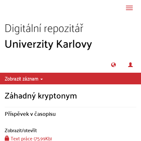
Přeskočit na obsah
Přepn
navig
Zobrazit záznam
Záhadný kryptonym
Příspěvek v časopisu
Zobrazit/
otevřít
Text práce (75.99Kb)