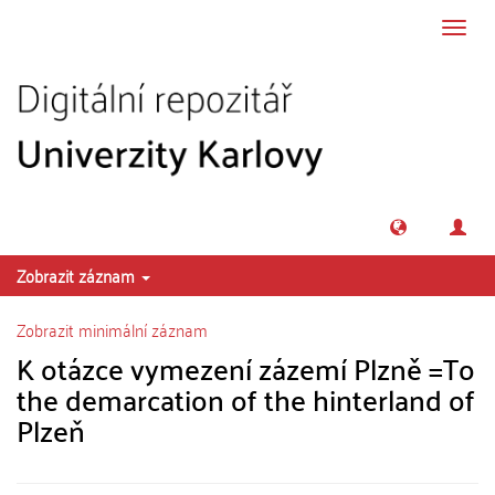
Přeskočit na obsah
Přepn
navig
Zobrazit záznam
Zobrazit minimální záznam
K otázce vymezení zázemí Plzně =To
the demarcation of the hinterland of
Plzeň