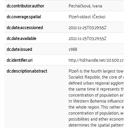
dc.contributor.author
Pecháčková, Ivana
dc.coverage.spatial
Plzeň-oblast (Česko)
dc.date.accessioned
2021-11-25T03:29:55Z
dc.date.available
2021-11-25T03:29:55Z
dc.date.issued
1988
dc.identifier.uri
http://hdl.handle.net/20.500.119
dc.description.abstract
Plzeň is the fourth largest town 
Socialist Republic, the core of on
defined urban regional agglomer
the same time it represents the 
concentration of population an
In Western Bohemia influencing s
the whole region. This rather ex
concentration of population, wor
possibilities and ether economic 
determines the spatial pattern o