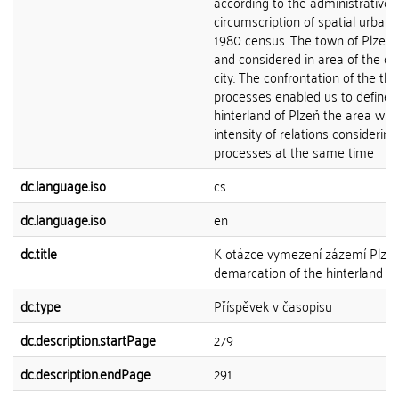
according to the administrative
circumscription of spatial urban u
1980 census. The town of Plzeň 
and considered in area of the dis
city. The confrontation of the thr
processes enabled us to define i
hinterland of Plzeň the area wit
intensity of relations considering 
processes at the same time
dc.language.iso
cs
dc.language.iso
en
dc.title
K otázce vymezení zázemí Plzně
demarcation of the hinterland of
dc.type
Příspěvek v časopisu
dc.description.startPage
279
dc.description.endPage
291