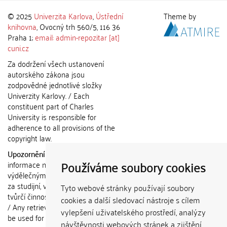
© 2025
Univerzita Karlova
,
Ústřední
Theme by
knihovna
, Ovocný trh 560/5, 116 36
Praha 1;
email: admin-repozitar [at]
cuni.cz
Za dodržení všech ustanovení
autorského zákona jsou
zodpovědné jednotlivé složky
Univerzity Karlovy. / Each
constituent part of Charles
University is responsible for
adherence to all provisions of the
copyright law.
Upozornění / Notice:
Získané
Používáme soubory cookies
informace nemohou být použity k
výdělečným účelům nebo vydávány
za studijní, vědeckou nebo jinou
Tyto webové stránky používají soubory
tvůrčí činnost jiné osoby než autora.
cookies a další sledovací nástroje s cílem
/ Any retrieved information shall not
vylepšení uživatelského prostředí, analýzy
be used for any commercial
návštěvnosti webových stránek a zjištění