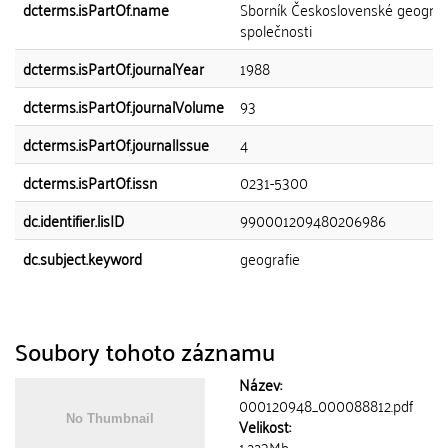
dcterms.isPartOf.name
Sborník Československé geograf
společnosti
dcterms.isPartOf.journalYear
1988
dcterms.isPartOf.journalVolume
93
dcterms.isPartOf.journalIssue
4
dcterms.isPartOf.issn
0231-5300
dc.identifier.lisID
990001209480206986
dc.subject.keyword
geografie
Soubory tohoto záznamu
Název:
000120948_000088812.pdf
Velikost:
1.223Mb