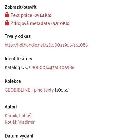
Zobrazit/
otevřít
Text práce (251.4Kb)
Zdrojová metadata (5.510Kb)
Trvalý odkaz
http://hdl.handle.net/20.500.11956/161086
Identifikátory
Katalog UK:
990000144760106986
Kolekce
GEOBIBLINE - plné texty
[10555]
Autoři
Kárník, Luboš
Kotlář, Vladimír
Datum vydání