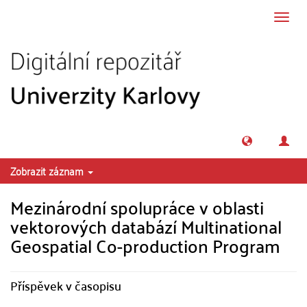
Přeskočit na obsah
Přepn
navig
Zobrazit záznam
Mezinárodní spolupráce v oblasti
vektorových databází Multinational
Geospatial Co-production Program
Příspěvek v časopisu