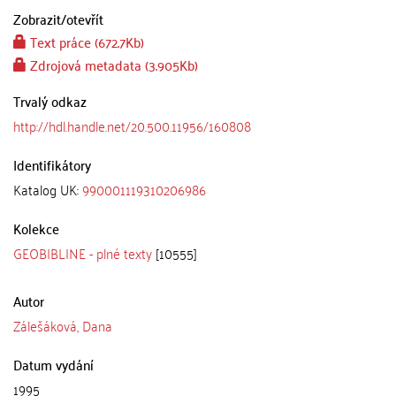
Zobrazit/
otevřít
Text práce (672.7Kb)
Zdrojová metadata (3.905Kb)
Trvalý odkaz
http://hdl.handle.net/20.500.11956/160808
Identifikátory
Katalog UK:
990001119310206986
Kolekce
GEOBIBLINE - plné texty
[10555]
Autor
Zálešáková, Dana
Datum vydání
1995