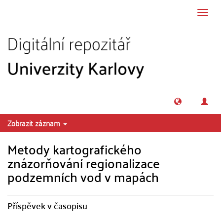
Přeskočit na obsah
Přepn
navig
Zobrazit záznam
Metody kartografického
znázorňování regionalizace
podzemních vod v mapách
Příspěvek v časopisu