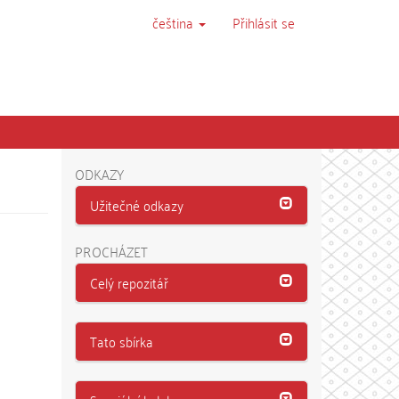
čeština
Přihlásit se
ODKAZY
Užitečné odkazy
PROCHÁZET
Celý repozitář
Tato sbírka