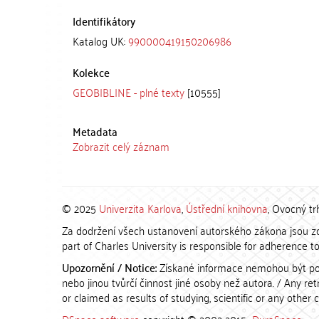
Identifikátory
Katalog UK:
990000419150206986
Kolekce
GEOBIBLINE - plné texty
[10555]
Metadata
Zobrazit celý záznam
© 2025
Univerzita Karlova
,
Ústřední knihovna
, Ovocný tr
Za dodržení všech ustanovení autorského zákona jsou zod
part of Charles University is responsible for adherence to 
Upozornění / Notice:
Získané informace nemohou být po
nebo jinou tvůrčí činnost jiné osoby než autora. / Any r
or claimed as results of studying, scientific or any other 