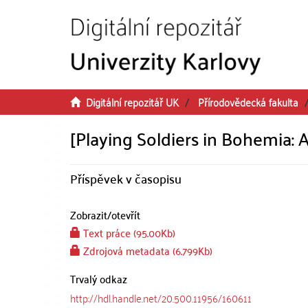
Přeskočit na obsah
Digitální repozitář UK
Přírodovědecká fakulta
[Playing Soldiers in Bohemia
Příspěvek v časopisu
Zobrazit/
otevřít
Text práce (95.00Kb)
Zdrojová metadata (6.799Kb)
Trvalý odkaz
http://hdl.handle.net/20.500.11956/160611