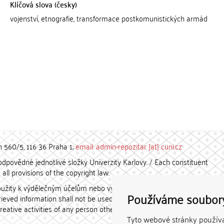
Klíčová slova (česky)
vojenství, etnografie, transformace postkomunistických armád
h 560/5, 116 36 Praha 1;
email: admin-repozitar [at] cuni.cz
povědné jednotlivé složky Univerzity Karlovy. / Each constituent
all provisions of the copyright law.
užity k výdělečným účelům nebo vydávány za studijní, vědeckou
Používáme soubor
etrieved information shall not be used for any commercial purposes
creative activities of any person other than the author.
Tyto webové stránky používaj