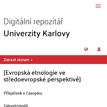
Přeskočit na obsah
Přepn
navig
Zobrazit záznam
[Evropská etnologie ve
středoevropské perspektivě]
Příspěvek v časopisu
Zobrazit/
otevřít