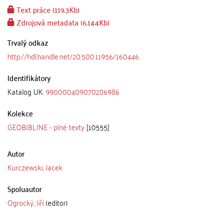
Text práce (119.3Kb)
Zdrojová metadata (6.144Kb)
Trvalý odkaz
http://hdl.handle.net/20.500.11956/160446
Identifikátory
Katalog UK:
990000409070206986
Kolekce
GEOBIBLINE - plné texty
[10555]
Autor
Kurczewski, Jacek
Spoluautor
Ogrocký, Jiří
(editor)