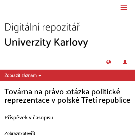
Přeskočit na obsah
Přepn
navig
Zobrazit záznam
Továrna na právo :otázka politické
reprezentace v polské Třetí republice
Příspěvek v časopisu
Zobrazit/
otevřít