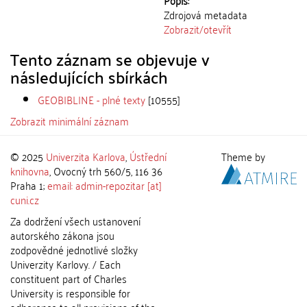
Popis:
Zdrojová metadata
Zobrazit/
otevřít
Tento záznam se objevuje v
následujících sbírkách
GEOBIBLINE - plné texty
[10555]
Zobrazit minimální záznam
© 2025
Univerzita Karlova
,
Ústřední
Theme by
knihovna
, Ovocný trh 560/5, 116 36
Praha 1;
email: admin-repozitar [at]
cuni.cz
Za dodržení všech ustanovení
autorského zákona jsou
zodpovědné jednotlivé složky
Univerzity Karlovy. / Each
constituent part of Charles
University is responsible for