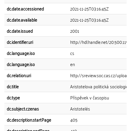
dc.date.accessioned
2021-11-25T03:16:45Z
dc.date.available
2021-11-25T03:16:45Z
dc.date.issued
2001
dc.identifier.uri
http://hdl.handle.net/20.500.119
dc.language.iso
cs
dc.language.iso
en
dc.relation.uri
http://sreview.soc.cas.cz/upl
dc.title
Aristotelova politická sociologi
dc.type
Příspěvek v časopisu
dc.subject.czenas
Aristotelés
dc.description.startPage
405
dc.description.endPage
423