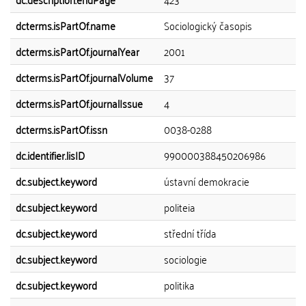
dcterms.isPartOf.name
Sociologický časopis
dcterms.isPartOf.journalYear
2001
dcterms.isPartOf.journalVolume
37
dcterms.isPartOf.journalIssue
4
dcterms.isPartOf.issn
0038-0288
dc.identifier.lisID
990000388450206986
dc.subject.keyword
ústavní demokracie
dc.subject.keyword
politeia
dc.subject.keyword
střední třída
dc.subject.keyword
sociologie
dc.subject.keyword
politika