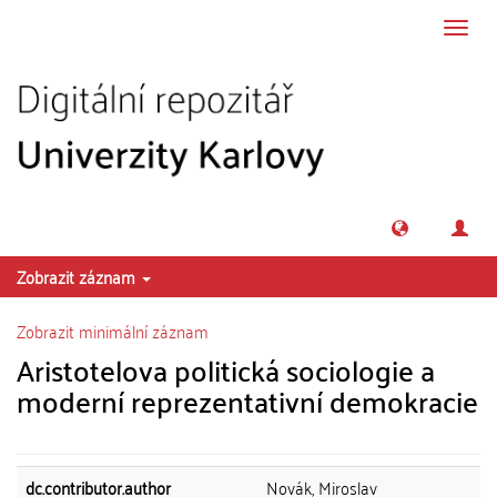
Přeskočit na obsah
Přepn
navig
Zobrazit záznam
Zobrazit minimální záznam
Aristotelova politická sociologie a
moderní reprezentativní demokracie
dc.contributor.author
Novák, Miroslav