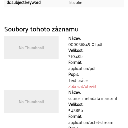
dc.subject.keyword
filozofie
Soubory tohoto záznamu
Název:
000038845_01.pdf
Velikost:
310.4Kb
Formát:
application/pdf
Popis:
Text práce
Zobrazit/
otevřít
Název:
source_metadata.marcxml
Velikost:
5.438Kb
Formát:
application/octet-stream