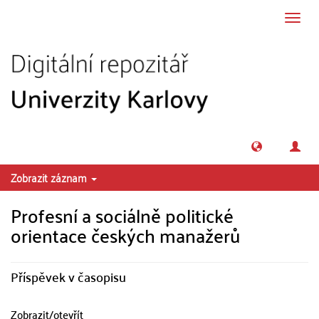
Přeskočit na obsah
Přepn
navig
Zobrazit záznam
Profesní a sociálně politické
orientace českých manažerů
Příspěvek v časopisu
Zobrazit/
otevřít