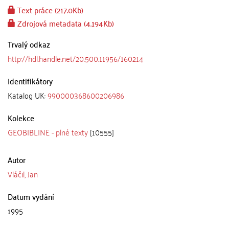
Text práce (217.0Kb)
Zdrojová metadata (4.194Kb)
Trvalý odkaz
http://hdl.handle.net/20.500.11956/160214
Identifikátory
Katalog UK:
990000368600206986
Kolekce
GEOBIBLINE - plné texty
[10555]
Autor
Vláčil, Jan
Datum vydání
1995