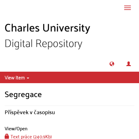
Skip to main content
Toggl
navig
View Item
Segregace
Příspěvek v časopisu
View/
Open
Text práce (240.9Kb)