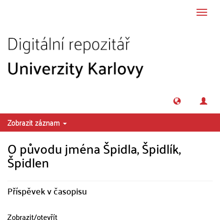
Přeskočit na obsah
Přepn
navig
Zobrazit záznam
O původu jména Špidla, Špidlík,
Špidlen
Příspěvek v časopisu
Zobrazit/
otevřít