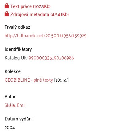
Text práce (107.3Kb)
Zdrojová metadata (4.541Kb)
Trvalý odkaz
http://hdl.handle.net/20.500.11956/159929
Identifikátory
Katalog UK:
990000335190206986
Kolekce
GEOBIBLINE - plné texty
[10555]
Autor
Skála, Emil
Datum vydání
2004