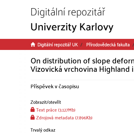
Přeskočit na obsah
Digitální repozitář UK
Přírodovědecká fakulta
On distribution of slope defor
Vizovická vrchovina Highland 
Příspěvek v časopisu
Zobrazit/
otevřít
Text práce (3.127Mb)
Zdrojová metadata (7.896Kb)
Trvalý odkaz