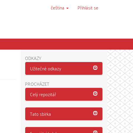
čeština
Přihlásit se
ODKAZY
Užitečné odkazy
PROCHÁZET
Celý repozitář
Tato sbírka