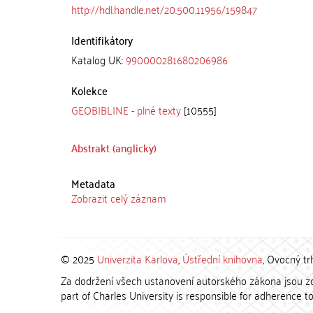
http://hdl.handle.net/20.500.11956/159847
Identifikátory
Katalog UK:
990000281680206986
Kolekce
GEOBIBLINE - plné texty
[10555]
Abstrakt (anglicky)
Metadata
Zobrazit celý záznam
© 2025
Univerzita Karlova
,
Ústřední knihovna
, Ovocný tr
Za dodržení všech ustanovení autorského zákona jsou zod
part of Charles University is responsible for adherence to 