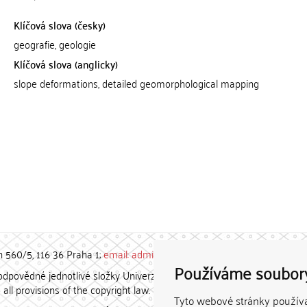
Klíčová slova (česky)
geografie, geologie
Klíčová slova (anglicky)
slope deformations, detailed geomorphological mapping
h 560/5, 116 36 Praha 1;
email: admin-repozitar [at] cuni.cz
Používáme soubor
povědné jednotlivé složky Univerzity Karlovy. / Each constituent
all provisions of the copyright law.
Tyto webové stránky používaj