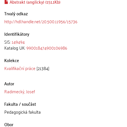
Abstrakt (anglicky) (151.1Kb)
Trvalý odkaz
http://hdl.handle.net/20.500.11956/15736
Identifikátory
SIS:
149494
Katalog UK:
990018474900106986
Kolekce
Kvalifikační práce
[21384]
Autor
Radimecký, Josef
Fakulta / součást
Pedagogická fakulta
Obor