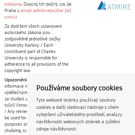
knihovna
, Ovocný trh 560/5, 116 36
Praha 1;
email: admin-repozitar [at]
cuni.cz
Za dodržení všech ustanovení
autorského zákona jsou
zodpovědné jednotlivé složky
Univerzity Karlovy. / Each
constituent part of Charles
University is responsible for
adherence to all provisions of the
copyright law.
Upozornění / Notice:
Získané
Používáme soubory cookies
informace nemohou být použity k
výdělečným účelům nebo vydávány
za studijní, vědeckou nebo jinou
Tyto webové stránky používají soubory
tvůrčí činnost jiné osoby než autora.
cookies a další sledovací nástroje s cílem
/ Any retrieved information shall not
vylepšení uživatelského prostředí, analýzy
be used for any commercial
návštěvnosti webových stránek a zjištění
purposes or claimed as results of
zdroje návštěvnosti.
studying, scientific or any other