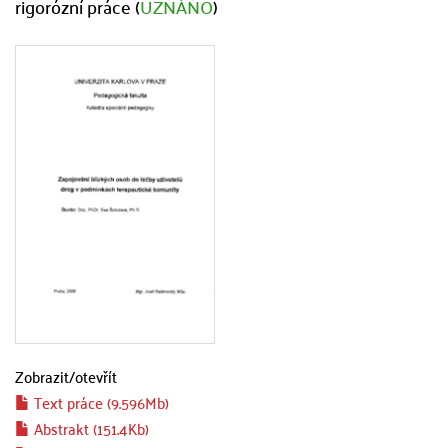
rigorózní práce (
UZNÁNO
)
Zobrazit/
otevřít
Text práce (9.596Mb)
Abstrakt (151.4Kb)