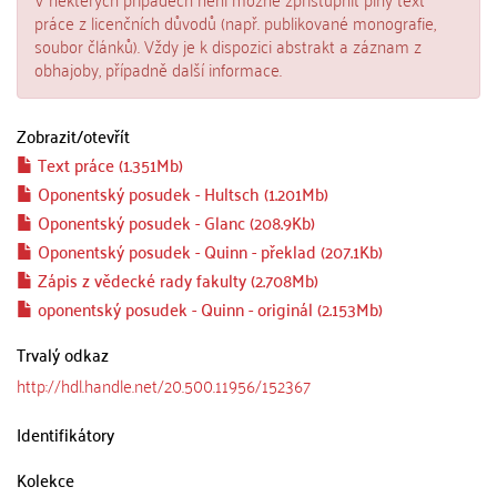
práce z licenčních důvodů (např. publikované monografie,
soubor článků). Vždy je k dispozici abstrakt a záznam z
obhajoby, případně další informace.
Zobrazit/
otevřít
Text práce (1.351Mb)
Oponentský posudek - Hultsch (1.201Mb)
Oponentský posudek - Glanc (208.9Kb)
Oponentský posudek - Quinn - překlad (207.1Kb)
Zápis z vědecké rady fakulty (2.708Mb)
oponentský posudek - Quinn - originál (2.153Mb)
Trvalý odkaz
http://hdl.handle.net/20.500.11956/152367
Identifikátory
Kolekce