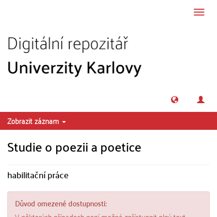
Přeskočit na obsah
Přepn
navig
Zobrazit záznam
Studie o poezii a poetice
habilitační práce
Důvod omezené dostupnosti:
V některých případech není možné zpřístupnit plný text