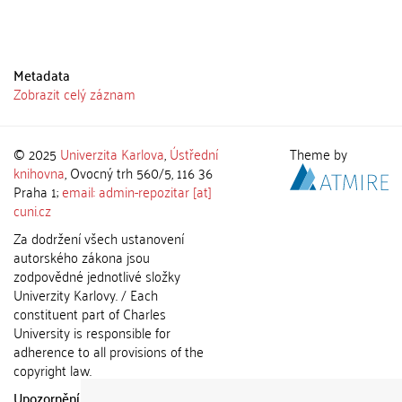
Metadata
Zobrazit celý záznam
© 2025
Univerzita Karlova
,
Ústřední
Theme by
knihovna
, Ovocný trh 560/5, 116 36
Praha 1;
email: admin-repozitar [at]
cuni.cz
Za dodržení všech ustanovení
autorského zákona jsou
zodpovědné jednotlivé složky
Univerzity Karlovy. / Each
constituent part of Charles
University is responsible for
adherence to all provisions of the
copyright law.
Upozornění / Notice:
Získané