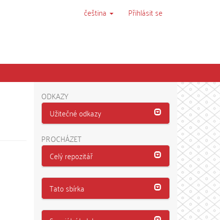
čeština
Přihlásit se
ODKAZY
Užitečné odkazy
PROCHÁZET
Celý repozitář
Tato sbírka