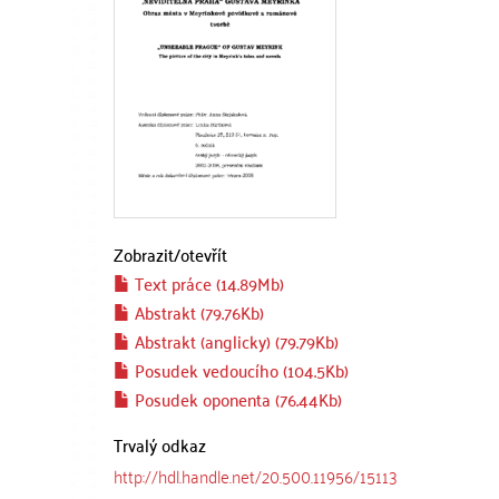
Zobrazit/
otevřít
Text práce (14.89Mb)
Abstrakt (79.76Kb)
Abstrakt (anglicky) (79.79Kb)
Posudek vedoucího (104.5Kb)
Posudek oponenta (76.44Kb)
Trvalý odkaz
http://hdl.handle.net/20.500.11956/15113