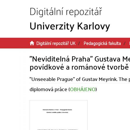
Přeskočit na obsah
Digitální repozitář UK
Pedagogická fakulta
"Neviditelná Praha" Gustava M
povídkové a románové tvorbě
"Unseeable Prague" of Gustav Meyrink. The pi
diplomová práce (
OBHÁJENO
)