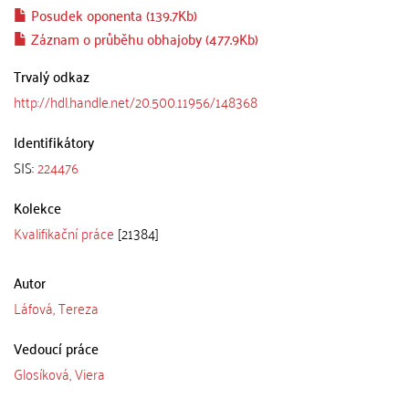
Posudek oponenta (139.7Kb)
Záznam o průběhu obhajoby (477.9Kb)
Trvalý odkaz
http://hdl.handle.net/20.500.11956/148368
Identifikátory
SIS:
224476
Kolekce
Kvalifikační práce
[21384]
Autor
Láfová, Tereza
Vedoucí práce
Glosíková, Viera