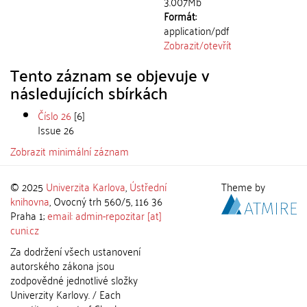
3.007Mb
Formát:
application/pdf
Zobrazit/
otevřít
Tento záznam se objevuje v
následujících sbírkách
Číslo 26
[6]
Issue 26
Zobrazit minimální záznam
© 2025
Univerzita Karlova
,
Ústřední
Theme by
knihovna
, Ovocný trh 560/5, 116 36
Praha 1;
email: admin-repozitar [at]
cuni.cz
Za dodržení všech ustanovení
autorského zákona jsou
zodpovědné jednotlivé složky
Univerzity Karlovy. / Each