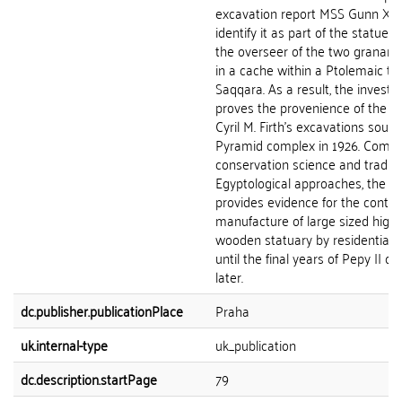
excavation report MSS Gunn XXI
identify it as part of the statue
the overseer of the two granarie
in a cache within a Ptolemaic t
Saqqara. As a result, the investi
proves the provenience of the s
Cyril M. Firth’s excavations south
Pyramid complex in 1926. Com b
conservation science and traditi
Egyptological approaches, the pap
provides evidence for the continu
manufacture of large sized high 
wooden statuary by residential
until the final years of Pepy II or 
later.
dc.publisher.publicationPlace
Praha
uk.internal-type
uk_publication
dc.description.startPage
79