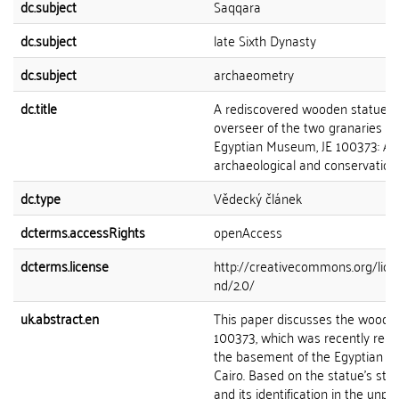
dc.subject
Saqqara
dc.subject
late Sixth Dynasty
dc.subject
archaeometry
dc.title
A rediscovered wooden statue o
overseer of the two granaries Ihy
Egyptian Museum, JE 100373: An
archaeological and conservation
dc.type
Vědecký článek
dcterms.accessRights
openAccess
dcterms.license
http://creativecommons.org/lice
nd/2.0/
uk.abstract.en
This paper discusses the wooden
100373, which was recently re d
the basement of the Egyptian 
Cairo. Based on the statue’s styli
and its identification in the unpu