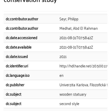
dc.contributor.author
Seyr, Philipp
dc.contributor.author
Medhat, Abd El Rahman
dc.date.accessioned
2021-08-31T07:58:42Z
dc.date.available
2021-08-31T07:58:42Z
dc.date.issued
2021
dc.identifier.uri
http://hdl.handle.net/20.500.11
dc.language.iso
en
dc.publisher
Univerzita Karlova, Filozofická fa
dc.subject
wooden statuary
dc.subject
second style