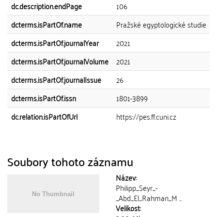
dc.description.endPage
106
dcterms.isPartOf.name
Pražské egyptologické studie
dcterms.isPartOf.journalYear
2021
dcterms.isPartOf.journalVolume
2021
dcterms.isPartOf.journalIssue
26
dcterms.isPartOf.issn
1801-3899
dc.relation.isPartOfUrl
https://pes.ff.cuni.cz
Soubory tohoto záznamu
Název:
Philipp_Seyr_-
_Abd_El_Rahman_M ...
Velikost: