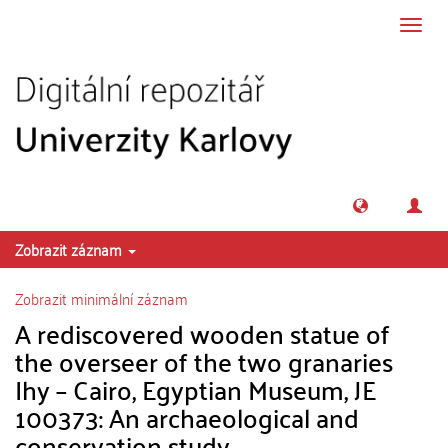
Přeskočit na obsah
Přepn
navig
Zobrazit záznam
Zobrazit minimální záznam
A rediscovered wooden statue of
the overseer of the two granaries
Ihy – Cairo, Egyptian Museum, JE
100373: An archaeological and
conservation study