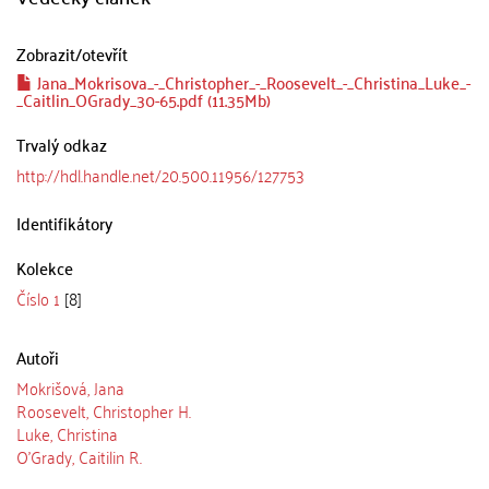
Zobrazit/
otevřít
Jana_Mokrisova_-_Christopher_-_Roosevelt_-_Christina_Luke_-
_Caitlin_OGrady_30-65.pdf (11.35Mb)
Trvalý odkaz
http://hdl.handle.net/20.500.11956/127753
Identifikátory
Kolekce
Číslo 1
[8]
Autoři
Mokrišová, Jana
Roosevelt, Christopher H.
Luke, Christina
O’Grady, Caitilin R.