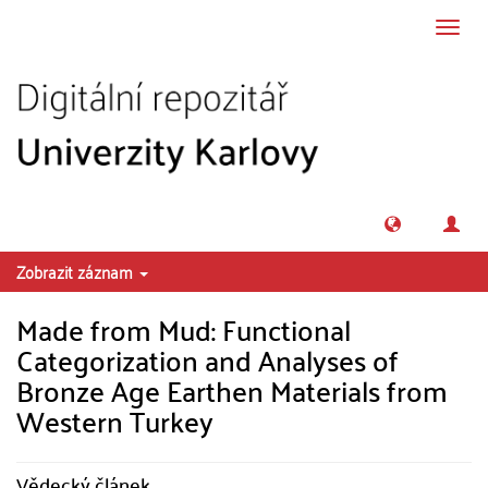
Přeskočit na obsah
Přepn
navig
Zobrazit záznam
Made from Mud: Functional
Categorization and Analyses of
Bronze Age Earthen Materials from
Western Turkey
Vědecký článek