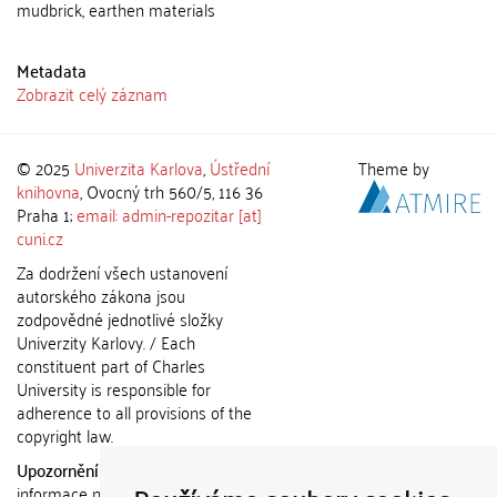
mudbrick, earthen materials
Metadata
Zobrazit celý záznam
© 2025
Univerzita Karlova
,
Ústřední
Theme by
knihovna
, Ovocný trh 560/5, 116 36
Praha 1;
email: admin-repozitar [at]
cuni.cz
Za dodržení všech ustanovení
autorského zákona jsou
zodpovědné jednotlivé složky
Univerzity Karlovy. / Each
constituent part of Charles
University is responsible for
adherence to all provisions of the
copyright law.
Upozornění / Notice:
Získané
informace nemohou být použity k