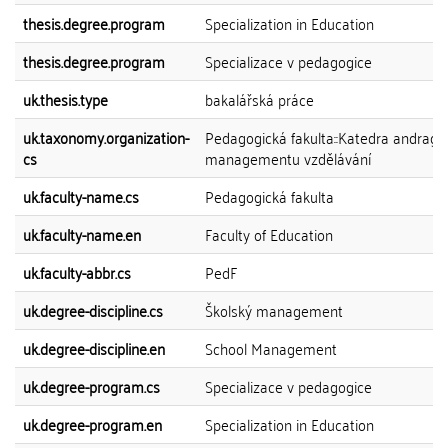
thesis.degree.program
Specialization in Education
thesis.degree.program
Specializace v pedagogice
uk.thesis.type
bakalářská práce
uk.taxonomy.organization-
Pedagogická fakulta::Katedra andrago
cs
managementu vzdělávání
uk.faculty-name.cs
Pedagogická fakulta
uk.faculty-name.en
Faculty of Education
uk.faculty-abbr.cs
PedF
uk.degree-discipline.cs
Školský management
uk.degree-discipline.en
School Management
uk.degree-program.cs
Specializace v pedagogice
uk.degree-program.en
Specialization in Education