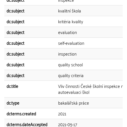
dc.subject
kvalitní škola
dc.subject
kritéria kvality
dc.subject
evaluation
dc.subject
self-evaluation
dc.subject
inspection
dc.subject
quality school
dc.subject
quality criteria
dc.title
Vliv činnosti České školní inspekce na
autoevaluaci škol
dc.type
bakalářská práce
dcterms.created
2021
dcterms.dateAccepted
2021-05-17