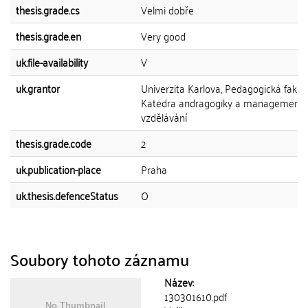
thesis.grade.cs
Velmi dobře
thesis.grade.en
Very good
uk.file-availability
V
uk.grantor
Univerzita Karlova, Pedagogická fakult
Katedra andragogiky a management
vzdělávání
thesis.grade.code
2
uk.publication-place
Praha
uk.thesis.defenceStatus
O
Soubory tohoto záznamu
Název:
130301610.pdf