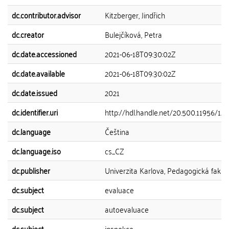
dc.contributor.advisor
Kitzberger, Jindřich
dc.creator
Bulejčíková, Petra
dc.date.accessioned
2021-06-18T09:30:02Z
dc.date.available
2021-06-18T09:30:02Z
dc.date.issued
2021
dc.identifier.uri
http://hdl.handle.net/20.500.11956/12
dc.language
Čeština
dc.language.iso
cs_CZ
dc.publisher
Univerzita Karlova, Pedagogická fakul
dc.subject
evaluace
dc.subject
autoevaluace
dc.subject
inspekce