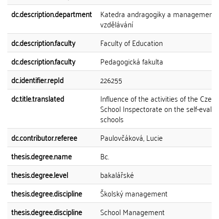
dc.description.department
Katedra andragogiky a management
vzdělávání
dc.description.faculty
Faculty of Education
dc.description.faculty
Pedagogická fakulta
dc.identifier.repId
226255
dc.title.translated
Influence of the activities of the Czech
School Inspectorate on the self-evalua
schools
dc.contributor.referee
Paulovčáková, Lucie
thesis.degree.name
Bc.
thesis.degree.level
bakalářské
thesis.degree.discipline
Školský management
thesis.degree.discipline
School Management