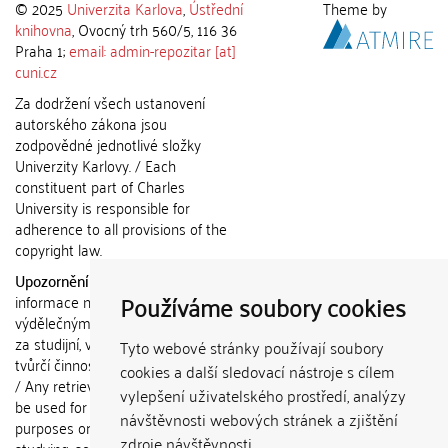
© 2025
Univerzita Karlova
,
Ústřední
Theme by
knihovna
, Ovocný trh 560/5, 116 36
Praha 1;
email: admin-repozitar [at]
cuni.cz
Za dodržení všech ustanovení
autorského zákona jsou
zodpovědné jednotlivé složky
Univerzity Karlovy. / Each
constituent part of Charles
University is responsible for
adherence to all provisions of the
copyright law.
Upozornění / Notice:
Získané
Používáme soubory cookies
informace nemohou být použity k
výdělečným účelům nebo vydávány
za studijní, vědeckou nebo jinou
Tyto webové stránky používají soubory
tvůrčí činnost jiné osoby než autora.
cookies a další sledovací nástroje s cílem
/ Any retrieved information shall not
vylepšení uživatelského prostředí, analýzy
be used for any commercial
návštěvnosti webových stránek a zjištění
purposes or claimed as results of
zdroje návštěvnosti.