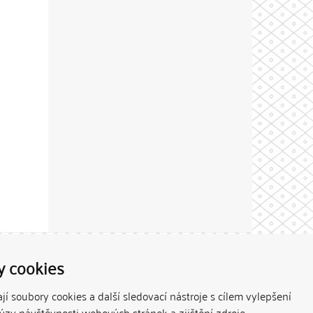
Theme by
y cookies
í soubory cookies a další sledovací nástroje s cílem vylepšení
lýzy návštěvnosti webových stránek a zjištění zdroje