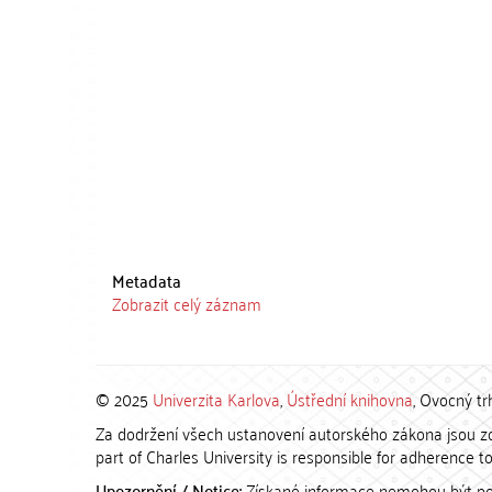
Metadata
Zobrazit celý záznam
© 2025
Univerzita Karlova
,
Ústřední knihovna
, Ovocný tr
Za dodržení všech ustanovení autorského zákona jsou zod
part of Charles University is responsible for adherence to 
Upozornění / Notice:
Získané informace nemohou být po