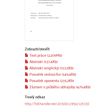
Zobrazit/
otevřít
Text práce (2.209Mb)
Abstrakt (137.4Kb)
Abstrakt (anglicky) (113.5Kb)
Posudek vedoucího (149.4Kb)
Posudek oponenta (235.2Kb)
Záznam o průběhu obhajoby (479.4Kb)
Trvalý odkaz
http://hdl.handle.net/20.500.11956/125720