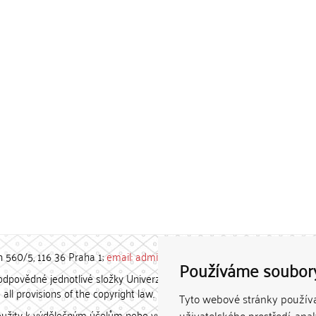
h 560/5, 116 36 Praha 1;
email: admin-repozitar [at] cuni.cz
Používáme soubor
povědné jednotlivé složky Univerzity Karlovy. / Each constituent
all provisions of the copyright law.
Tyto webové stránky používaj
užity k výdělečným účelům nebo vydávány za studijní, vědeckou
uživatelského prostředí, ana