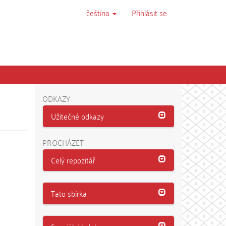
čeština
Přihlásit se
ODKAZY
Užitečné odkazy
PROCHÁZET
Celý repozitář
Tato sbírka