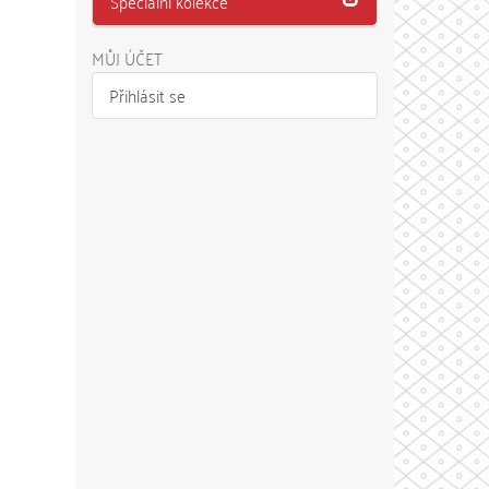
Speciální kolekce
MŮJ ÚČET
Přihlásit se