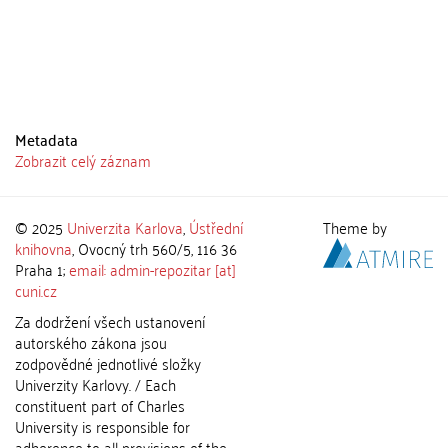
Metadata
Zobrazit celý záznam
© 2025
Univerzita Karlova
,
Ústřední
Theme by
knihovna
, Ovocný trh 560/5, 116 36
Praha 1;
email: admin-repozitar [at]
cuni.cz
Za dodržení všech ustanovení
autorského zákona jsou
zodpovědné jednotlivé složky
Univerzity Karlovy. / Each
constituent part of Charles
University is responsible for
adherence to all provisions of the