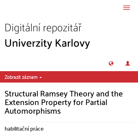
Přeskočit na obsah
Přepn
navig
Zobrazit záznam
Structural Ramsey Theory and the
Extension Property for Partial
Automorphisms
habilitační práce