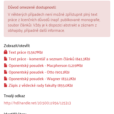
Důvod omezené dostupnosti:
V některých případech není možné zpřístupnit plný text
práce z licenčních důvodů (např. publikované monografie,
soubor článků). Vždy je k dispozici abstrakt a záznam z
obhajoby, případně další informace.
Zobrazit/
otevřít
Text práce (5.567Mb)
Text práce - komentář a seznam článků (841.3Kb)
Oponentský posudek - Macpherson (1.219Mb)
Oponentský posudek - Otto (901.1Kb)
Oponentský posudek - Wagner (832.2Kb)
Zápis z vědecké rady fakulty (855.0Kb)
Trvalý odkaz
http://hdl.handle.net/20.500.11956/125313
Identifikátory