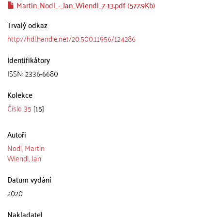
Martin_Nodl_-_Jan_Wiendl_7-13.pdf (577.9Kb)
Trvalý odkaz
http://hdl.handle.net/20.500.11956/124286
Identifikátory
ISSN: 2336-6680
Kolekce
Číslo 35
[15]
Autoři
Nodl, Martin
Wiendl, Jan
Datum vydání
2020
Nakladatel