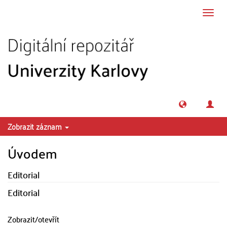
Přeskočit na obsah
Přepn
navig
Zobrazit záznam
Úvodem
Editorial
Editorial
Zobrazit/
otevřít