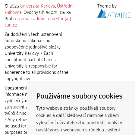
© 2025
Univerzita Karlova
,
Ústřední
Theme by
knihovna
, Ovocný trh 560/5, 116 36
Praha 1;
email: admin-repozitar [at]
cuni.cz
Za dodržení všech ustanovení
autorského zákona jsou
zodpovědné jednotlivé složky
Univerzity Karlovy. / Each
constituent part of Charles
University is responsible for
adherence to all provisions of the
copyright law.
Upozornění / Notice:
Získané
Používáme soubory cookies
informace nemohou být použity k
výdělečným účelům nebo vydávány
za studijní, vědeckou nebo jinou
Tyto webové stránky používají soubory
tvůrčí činnost jiné osoby než autora.
cookies a další sledovací nástroje s cílem
/ Any retrieved information shall not
vylepšení uživatelského prostředí, analýzy
be used for any commercial
návštěvnosti webových stránek a zjištění
purposes or claimed as results of