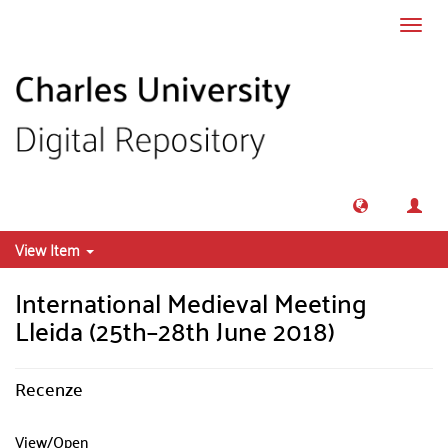
Skip to main content
Toggl
navig
View Item
International Medieval Meeting
Lleida (25th–28th June 2018)
Recenze
View/
Open