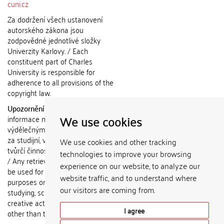
cuni.cz
Za dodržení všech ustanovení
autorského zákona jsou
zodpovědné jednotlivé složky
Univerzity Karlovy. / Each
constituent part of Charles
University is responsible for
adherence to all provisions of the
copyright law.
Upozornění / Notice:
Získané
We use cookies
informace nemohou být použity k
výdělečným účelům nebo vydávány
za studijní, vědeckou nebo jinou
We use cookies and other tracking
tvůrčí činnost jiné osoby než autora.
technologies to improve your browsing
/ Any retrieved information shall not
experience on our website, to analyze our
be used for any commercial
website traffic, and to understand where
purposes or claimed as results of
our visitors are coming from.
studying, scientific or any other
creative activities of any person
I agree
other than the author.