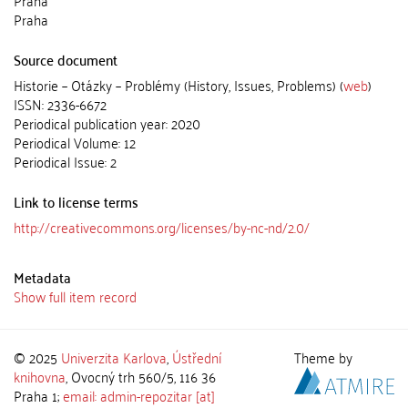
Praha
Praha
Source document
Historie – Otázky – Problémy (History, Issues, Problems) (
web
)
ISSN: 2336-6672
Periodical publication year: 2020
Periodical Volume: 12
Periodical Issue: 2
Link to license terms
http://creativecommons.org/licenses/by-nc-nd/2.0/
Metadata
Show full item record
© 2025
Univerzita Karlova
,
Ústřední
Theme by
knihovna
, Ovocný trh 560/5, 116 36
Praha 1;
email: admin-repozitar [at]